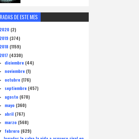
RADAS DE ESTE MES
2020
(2)
2019
(374)
2018
(1159)
2017
(4330)
diciembre
(44)
►
noviembre
(1)
►
octubre
(176)
►
septiembre
(457)
►
agosto
(670)
►
mayo
(360)
►
abril
(767)
►
marzo
(568)
►
febrero
(629)
▼
Jugador le salva la vida a arquero rival en