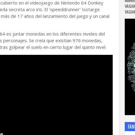
Nuevos
scubierto en el videojuego de Nintendo 64 Donkey
VAGAN
da secreta arco iris. El 'speeddrunner' Isotarge
VAGANC
 más de 17 años del lanzamiento del juego y un canal
4 es juntar monedas en los diferentes niveles del
os personajes. Se creía que existían 976 monedas,
s golpear el suelo en cierto lugar del quinto nivel.
FAN