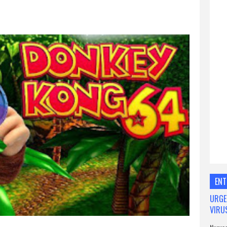
ENT
URGE
VIRU