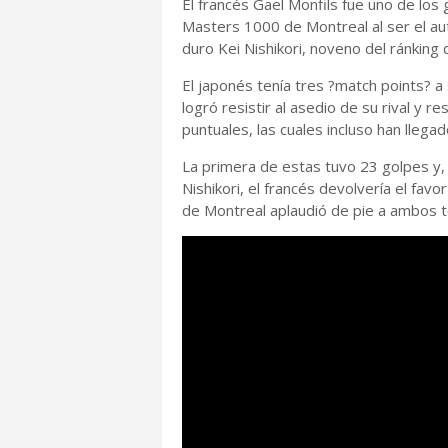
El francés Gael Monfils fue uno de los
Masters 1000 de Montreal al ser el a
duro Kei Nishikori, noveno del ránking 
El japonés tenía tres ?match points? a 
logró resistir al asedio de su rival y 
puntuales, las cuales incluso han llega
La primera de estas tuvo 23 golpes y, 
Nishikori, el francés devolvería el fav
de Montreal aplaudió de pie a ambos t