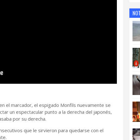
NOT
en el marcador, el espigado Monfils nuevamente se
nectar un espectacular punto a la derecha del japonés,
asaba por su derecha.
consecutivos que le sirvieron para quedarse con el
te.