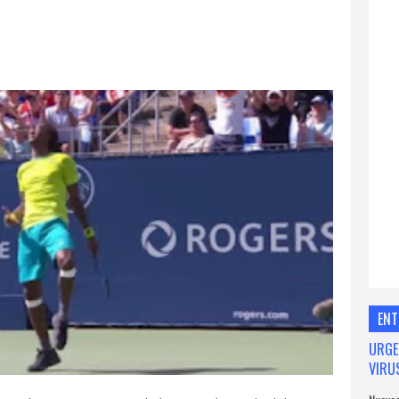
ENT
URGE
VIRU