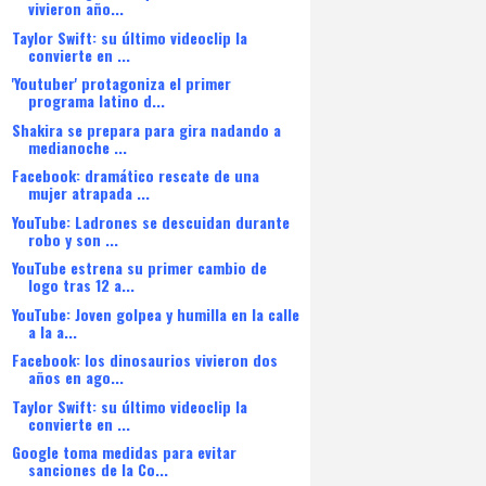
vivieron año...
Taylor Swift: su último videoclip la
convierte en ...
'Youtuber' protagoniza el primer
programa latino d...
Shakira se prepara para gira nadando a
medianoche ...
Facebook: dramático rescate de una
mujer atrapada ...
YouTube: Ladrones se descuidan durante
robo y son ...
YouTube estrena su primer cambio de
logo tras 12 a...
YouTube: Joven golpea y humilla en la calle
a la a...
Facebook: los dinosaurios vivieron dos
años en ago...
Taylor Swift: su último videoclip la
convierte en ...
Google toma medidas para evitar
sanciones de la Co...