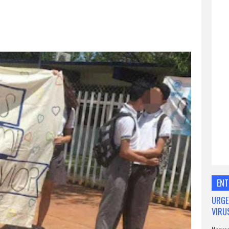
ENT
URGE
VIRU