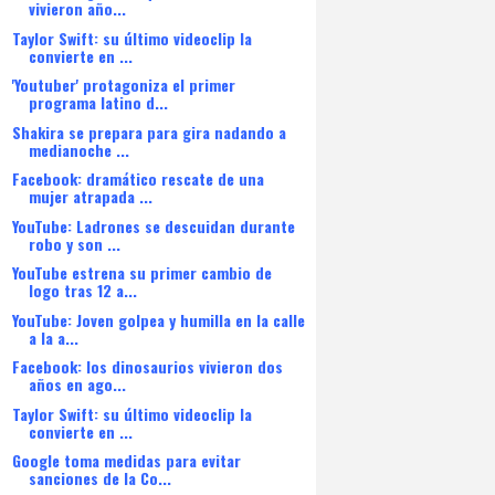
vivieron año...
Taylor Swift: su último videoclip la
convierte en ...
'Youtuber' protagoniza el primer
programa latino d...
Shakira se prepara para gira nadando a
medianoche ...
Facebook: dramático rescate de una
mujer atrapada ...
YouTube: Ladrones se descuidan durante
robo y son ...
YouTube estrena su primer cambio de
logo tras 12 a...
YouTube: Joven golpea y humilla en la calle
a la a...
Facebook: los dinosaurios vivieron dos
años en ago...
Taylor Swift: su último videoclip la
convierte en ...
Google toma medidas para evitar
sanciones de la Co...