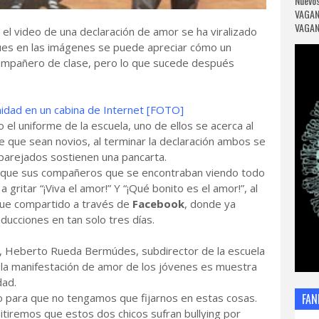
Nuevos
VAGAN
VAGANC
, el video de una declaración de amor se ha viralizado
pues en las imágenes se puede apreciar cómo un
compañero de clase, pero lo que sucede después
midad en un cabina de Internet [FOTO]
 el uniforme de la escuela, uno de ellos se acerca al
le que sean novios, al terminar la declaración ambos se
arejados sostienen una pancarta.
ya que sus compañeros que se encontraban viendo todo
gritar “¡Viva el amor!” Y “¡Qué bonito es el amor!”, al
fue compartido a través de
Facebook
, donde ya
ucciones en tan solo tres días.
s, Heberto Rueda Bermúdes, subdirector de la escuela
 la manifestación de amor de los jóvenes es muestra
dad.
o para que no tengamos que fijarnos en estas cosas.
FAN
mitiremos que estos dos chicos sufran bullying por