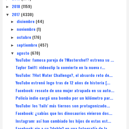
2018
(1159)
►
2017
(4330)
▼
diciembre
(44)
►
noviembre
(1)
►
octubre
(176)
►
septiembre
(457)
►
agosto
(670)
▼
YouTube: famosa pareja de ?Masterchef? estrena su ...
Taylor Swift: videoclip la convierte en la nueva r...
YouTube: ?Hot Water Challenge?, el absurdo reto de...
YouTube estrenó logo tras de 12 años de historia [...
Facebook: rescate de una mujer atrapada en su auto...
Policía indio cargó una bomba por un kilómetro par...
YouTube: los 'fails' más tiernos son protagonizado...
Facebook: ¿sabías que los dinosaurios vivieron dos...
Instagram: así han cambiado los hijos de estas est...
Facebook: vio a su ?doble? en una fotografía de la...