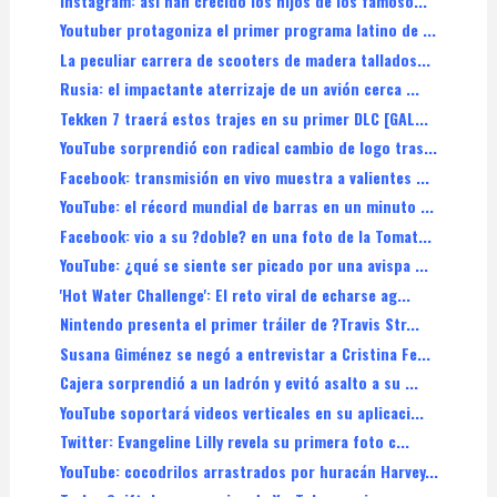
Instagram: así han crecido los hijos de los famoso...
Youtuber protagoniza el primer programa latino de ...
La peculiar carrera de scooters de madera tallados...
Rusia: el impactante aterrizaje de un avión cerca ...
Tekken 7 traerá estos trajes en su primer DLC [GAL...
YouTube sorprendió con radical cambio de logo tras...
Facebook: transmisión en vivo muestra a valientes ...
YouTube: el récord mundial de barras en un minuto ...
Facebook: vio a su ?doble? en una foto de la Tomat...
YouTube: ¿qué se siente ser picado por una avispa ...
'Hot Water Challenge': El reto viral de echarse ag...
Nintendo presenta el primer tráiler de ?Travis Str...
Susana Giménez se negó a entrevistar a Cristina Fe...
Cajera sorprendió a un ladrón y evitó asalto a su ...
YouTube soportará videos verticales en su aplicaci...
Twitter: Evangeline Lilly revela su primera foto c...
YouTube: cocodrilos arrastrados por huracán Harvey...