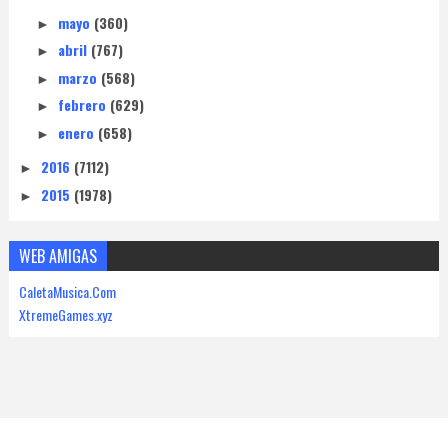
mayo
(360)
►
abril
(767)
►
marzo
(568)
►
febrero
(629)
►
enero
(658)
►
2016
(7112)
►
2015
(1978)
►
WEB AMIGAS
CaletaMusica.Com
XtremeGames.xyz