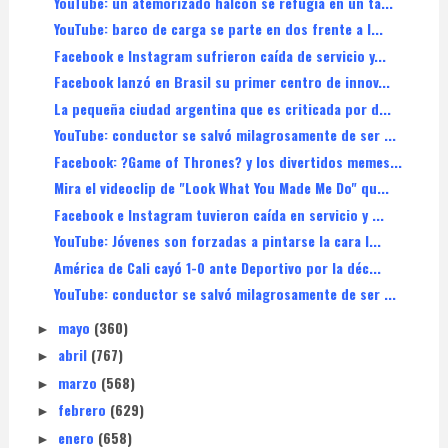
YouTube: un atemorizado halcón se refugia en un ta...
YouTube: barco de carga se parte en dos frente a l...
Facebook e Instagram sufrieron caída de servicio y...
Facebook lanzó en Brasil su primer centro de innov...
La pequeña ciudad argentina que es criticada por d...
YouTube: conductor se salvó milagrosamente de ser ...
Facebook: ?Game of Thrones? y los divertidos memes...
Mira el videoclip de "Look What You Made Me Do" qu...
Facebook e Instagram tuvieron caída en servicio y ...
YouTube: Jóvenes son forzadas a pintarse la cara l...
América de Cali cayó 1-0 ante Deportivo por la déc...
YouTube: conductor se salvó milagrosamente de ser ...
mayo
(360)
►
abril
(767)
►
marzo
(568)
►
febrero
(629)
►
enero
(658)
►