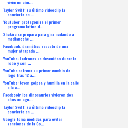
vivieron año...
Taylor Swift: su último videoclip la
convierte en ...
'Youtuber' protagoniza el primer
programa latino d...
Shakira se prepara para gira nadando a
medianoche ...
Facebook: dramático rescate de una
mujer atrapada ...
YouTube: Ladrones se descuidan durante
robo y son ...
YouTube estrena su primer cambio de
logo tras 12 a...
YouTube: Joven golpea y humilla en la calle
a la a...
Facebook: los dinosaurios vivieron dos
años en ago...
Taylor Swift: su último videoclip la
convierte en ...
Google toma medidas para evitar
sanciones de la Co...