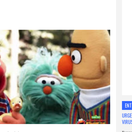
ENT
URGE
VIRU