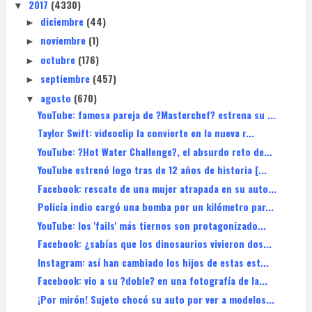
2017
(4330)
▼
diciembre
(44)
►
noviembre
(1)
►
octubre
(176)
►
septiembre
(457)
►
agosto
(670)
▼
YouTube: famosa pareja de ?Masterchef? estrena su ...
Taylor Swift: videoclip la convierte en la nueva r...
YouTube: ?Hot Water Challenge?, el absurdo reto de...
YouTube estrenó logo tras de 12 años de historia [...
Facebook: rescate de una mujer atrapada en su auto...
Policía indio cargó una bomba por un kilómetro par...
YouTube: los 'fails' más tiernos son protagonizado...
Facebook: ¿sabías que los dinosaurios vivieron dos...
Instagram: así han cambiado los hijos de estas est...
Facebook: vio a su ?doble? en una fotografía de la...
¡Por mirón! Sujeto chocó su auto por ver a modelos...