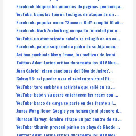
Facebook bloquea los anuncios de páginas que compa...
YouTube: bañistas fueron testigos de ataque de un ...
Facebook: popular meme ?Success Kid? cumplió 10 añ...
Facebook: Mark Zuckerberg comparte felicidad por e...
YouTube: un atemorizado halcón se refugió en un ca...
Facebook: pareja sorprende a padre de su hija cuan...
Así han cambiado Max y Emme, los mellizos de Jenni...
Twitter: Adam Levine critica duramente los MTV Mus...
Juan Gabriel: cinco canciones del 'Divo de Juárez'...
Galaxy S8: así puedes usar el asistente virtual Bi...
YouTube: toro embiste a activista que salió en su ...
YouTube: bebé y su perro enternecen las redes con ...
YouTube: barco de carga se parte en dos frente a l...
James Wong Howe: Google y su homenaje al pionero d...
Huracán Harvey: Hombre atrapó un pez dentro de su ...
YouTube: tiburón provocó pánico en playa de Rhode ...
Twitter: Adam Levine critica duramente los MTV Mov...