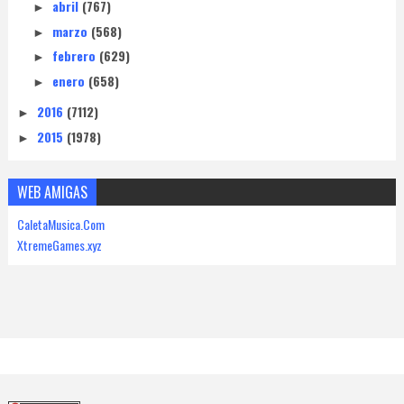
abril
(767)
►
marzo
(568)
►
febrero
(629)
►
enero
(658)
►
2016
(7112)
►
2015
(1978)
►
WEB AMIGAS
CaletaMusica.Com
XtremeGames.xyz