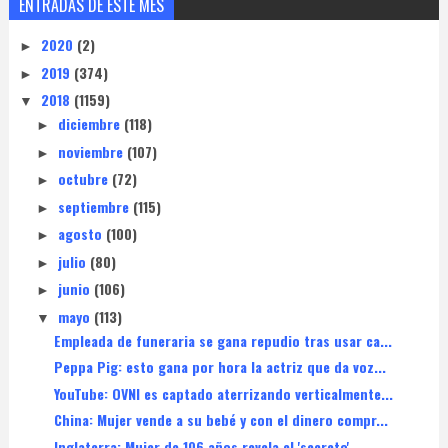
ENTRADAS DE ESTE MES
2020
(2)
►
2019
(374)
►
2018
(1159)
▼
diciembre
(118)
►
noviembre
(107)
►
octubre
(72)
►
septiembre
(115)
►
agosto
(100)
►
julio
(80)
►
junio
(106)
►
mayo
(113)
▼
Empleada de funeraria se gana repudio tras usar ca...
Peppa Pig: esto gana por hora la actriz que da voz...
YouTube: OVNI es captado aterrizando verticalmente...
China: Mujer vende a su bebé y con el dinero compr...
Inglaterra: Mujer de 106 años revela el 'secreto' ...