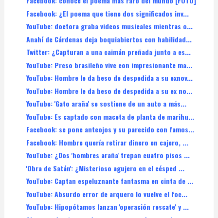
Facebook: conoce el poema más raro del mundo [FOTO]
Facebook: ¿El poema que tiene dos significados inv...
YouTube: doctora graba videos musicales mientras o...
Anahí de Cárdenas deja boquiabiertos con habilidad...
Twitter: ¿Capturan a una caimán preñada junto a es...
YouTube: Preso brasileño vive con impresionante ma...
YouTube: Hombre le da beso de despedida a su exnov...
YouTube: Hombre le da beso de despedida a su ex no...
YouTube: 'Gato araña' se sostiene de un auto a más...
YouTube: Es captado con maceta de planta de marihu...
Facebook: se pone anteojos y su parecido con famos...
Facebook: Hombre quería retirar dinero en cajero, ...
YouTube: ¿Dos 'hombres araña' trepan cuatro pisos ...
'Obra de Satán': ¿Misterioso agujero en el césped ...
YouTube: Captan espeluznante fantasma en cinta de ...
YouTube: Absurdo error de arquero lo vuelve el foc...
YouTube: Hipopótamos lanzan 'operación rescate' y ...