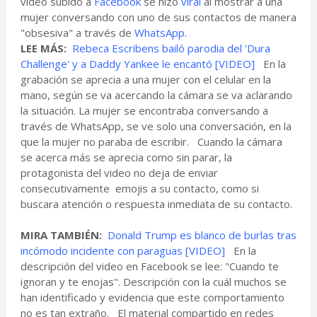
video subido a
Facebook
se hizo
viral
al mostrar a una
mujer conversando con uno de sus contactos de manera
"obsesiva" a través de
WhatsApp
.
LEE MÁS:
Rebeca Escribens bailó parodia del 'Dura
Challenge' y a Daddy Yankee le encantó [VIDEO]
En la
grabación se aprecia a una mujer con el celular en la
mano, según se va acercando la cámara se va aclarando
la situación. La mujer se encontraba conversando a
través de WhatsApp, se ve solo una conversación, en la
que la mujer no paraba de escribir. Cuando la cámara
se acerca más se aprecia como sin parar, la
protagonista del video no deja de enviar
consecutivamente emojis a su contacto, como si
buscara atención o respuesta inmediata de su contacto.
MIRA TAMBIÉN:
Donald Trump es blanco de burlas tras
incómodo incidente con paraguas [VIDEO]
En la
descripción del video en Facebook se lee: "Cuando te
ignoran y te enojas". Descripción con la cuál muchos se
han identificado y evidencia que este comportamiento
no es tan extraño. El material compartido en redes