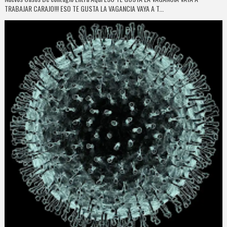
TRABAJAR CARAJO!!! ESO TE GUSTA LA VAGANCIA VAYA A T...