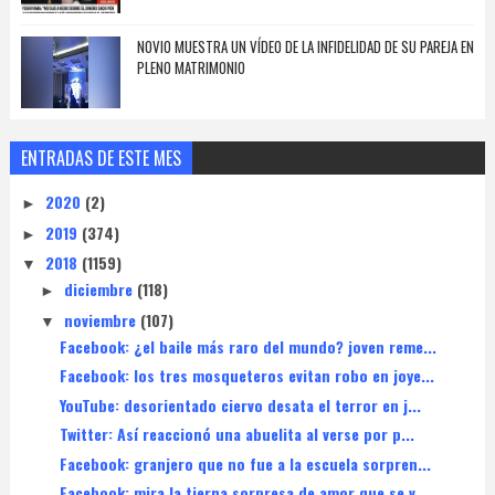
NOVIO MUESTRA UN VÍDEO DE LA INFIDELIDAD DE SU PAREJA EN
PLENO MATRIMONIO
ENTRADAS DE ESTE MES
2020
(2)
►
2019
(374)
►
2018
(1159)
▼
diciembre
(118)
►
noviembre
(107)
▼
Facebook: ¿el baile más raro del mundo? joven reme...
Facebook: los tres mosqueteros evitan robo en joye...
YouTube: desorientado ciervo desata el terror en j...
Twitter: Así reaccionó una abuelita al verse por p...
Facebook: granjero que no fue a la escuela sorpren...
Facebook: mira la tierna sorpresa de amor que se v...