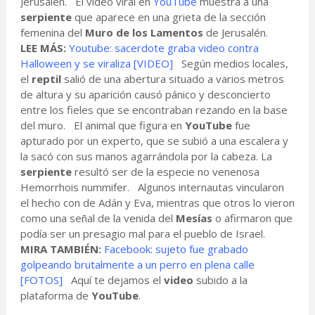
Jerusalén. El video viral en
YouTube
muestra a una
serpiente
que aparece en una grieta de la sección
femenina del
Muro de los Lamentos
de Jerusalén.
LEE MÁS:
Youtube: sacerdote graba video contra
Halloween y se viraliza [VIDEO]
Según medios locales,
el
reptil
salió de una abertura situado a varios metros
de altura y su aparición causó pánico y desconcierto
entre los fieles que se encontraban rezando en la base
del muro. El animal que figura en
YouTube
fue
apturado por un experto, que se subió a una escalera y
la sacó con sus manos agarrándola por la cabeza. La
serpiente
resultó ser de la especie no venenosa
Hemorrhois nummifer. Algunos internautas vincularon
el hecho con de Adán y Eva, mientras que otros lo vieron
como una señal de la venida del
Mesías
o afirmaron que
podía ser un presagio mal para el pueblo de Israel.
MIRA TAMBIÉN:
Facebook: sujeto fue grabado
golpeando brutalmente a un perro en plena calle
[FOTOS]
Aquí te dejamos el
video
subido a la
plataforma de
YouTube
.