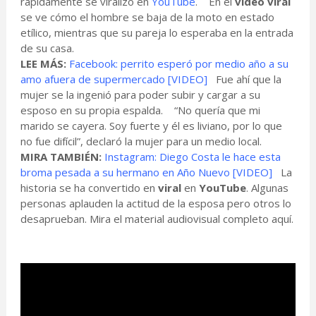
rápidamente se viralizó en
YouTube
. En el
video viral
se ve cómo el hombre se baja de la moto en estado
etílico, mientras que su pareja lo esperaba en la entrada
de su casa.
LEE MÁS:
Facebook: perrito esperó por medio año a su
amo afuera de supermercado [VIDEO]
Fue ahí que la
mujer se la ingenió para poder subir y cargar a su
esposo en su propia espalda. “No quería que mi
marido se cayera. Soy fuerte y él es liviano, por lo que
no fue difícil”, declaró la mujer para un medio local.
MIRA TAMBIÉN:
Instagram: Diego Costa le hace esta
broma pesada a su hermano en Año Nuevo [VIDEO]
La
historia se ha convertido en
viral
en
YouTube
. Algunas
personas aplauden la actitud de la esposa pero otros lo
desaprueban. Mira el material audiovisual completo aquí.