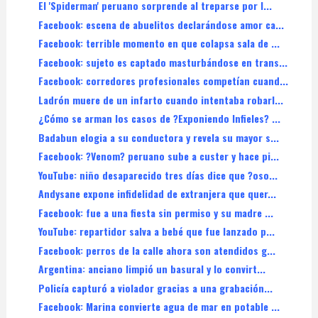
El 'Spiderman' peruano sorprende al treparse por l...
Facebook: escena de abuelitos declarándose amor ca...
Facebook: terrible momento en que colapsa sala de ...
Facebook: sujeto es captado masturbándose en trans...
Facebook: corredores profesionales competían cuand...
Ladrón muere de un infarto cuando intentaba robarl...
¿Cómo se arman los casos de ?Exponiendo Infieles? ...
Badabun elogia a su conductora y revela su mayor s...
Facebook: ?Venom? peruano sube a custer y hace pi...
YouTube: niño desaparecido tres días dice que ?oso...
Andysane expone infidelidad de extranjera que quer...
Facebook: fue a una fiesta sin permiso y su madre ...
YouTube: repartidor salva a bebé que fue lanzado p...
Facebook: perros de la calle ahora son atendidos g...
Argentina: anciano limpió un basural y lo convirt...
Policía capturó a violador gracias a una grabación...
Facebook: Marina convierte agua de mar en potable ...