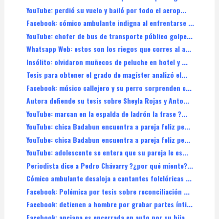
YouTube: perdió su vuelo y bailó por todo el aerop...
Facebook: cómico ambulante indigna al enfrentarse ...
YouTube: chofer de bus de transporte público golpe...
Whatsapp Web: estos son los riegos que corres al a...
Insólito: olvidaron muñecos de peluche en hotel y ...
Tesis para obtener el grado de magíster analizó el...
Facebook: músico callejero y su perro sorprenden c...
Autora defiende su tesis sobre Sheyla Rojas y Anto...
YouTube: marcan en la espalda de ladrón la frase ?...
YouTube: chica Badabun encuentra a pareja feliz pe...
YouTube: chica Badabun encuentra a pareja feliz pe...
YouTube: adolescente se entera que su pareja le es...
Periodista dice a Pedro Chávarry ?¿por qué miente?...
Cómico ambulante desaloja a cantantes folclóricas ...
Facebook: Polémica por tesis sobre reconciliación ...
Facebook: detienen a hombre por grabar partes ínti...
Facebook: anciana es encerrada en auto por su hija...