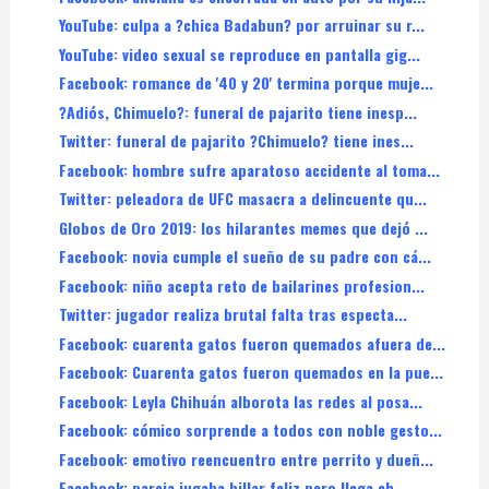
YouTube: culpa a ?chica Badabun? por arruinar su r...
YouTube: video sexual se reproduce en pantalla gig...
Facebook: romance de '40 y 20' termina porque muje...
?Adiós, Chimuelo?: funeral de pajarito tiene inesp...
Twitter: funeral de pajarito ?Chimuelo? tiene ines...
Facebook: hombre sufre aparatoso accidente al toma...
Twitter: peleadora de UFC masacra a delincuente qu...
Globos de Oro 2019: los hilarantes memes que dejó ...
Facebook: novia cumple el sueño de su padre con cá...
Facebook: niño acepta reto de bailarines profesion...
Twitter: jugador realiza brutal falta tras especta...
Facebook: cuarenta gatos fueron quemados afuera de...
Facebook: Cuarenta gatos fueron quemados en la pue...
Facebook: Leyla Chihuán alborota las redes al posa...
Facebook: cómico sorprende a todos con noble gesto...
Facebook: emotivo reencuentro entre perrito y dueñ...
Facebook: pareja jugaba billar feliz pero llega ch...