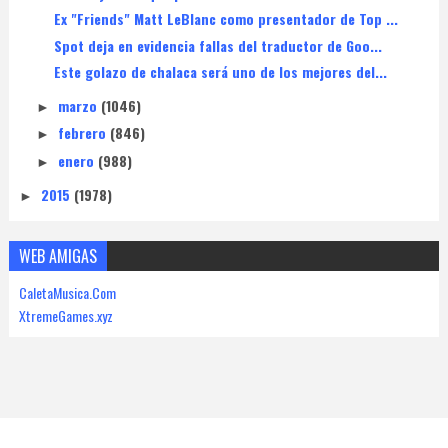
Ex "Friends" Matt LeBlanc como presentador de Top ...
Spot deja en evidencia fallas del traductor de Goo...
Este golazo de chalaca será uno de los mejores del...
marzo
(1046)
►
febrero
(846)
►
enero
(988)
►
2015
(1978)
►
WEB AMIGAS
CaletaMusica.Com
XtremeGames.xyz