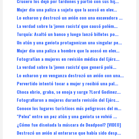
Crucero los dejó por tardones y partió con sus hij...
Mujer dio una paliza a sujeto que la acosó en elev...
Lo echaron y destrozó un avión con una excavadora ...
La verdad sobre la 'joven racista' que causó polém...
Turquía: Asaltó un banco y luego lanzó billetes po...
Un atún y una gaviota protagonizan una singular pe...
Mujer dio una paliza a hombre que la acosó en elev...
Fotografían a mujeres en revisión médica del Ejérc...
La verdad sobre la 'joven racista' que generó polé...
Lo echaron y en venganza destrozó un avión con una...
Pervertido intentó tocar a mujer y recibió una pal...
Choca ebrio, graba, se enoja y surge ?Lord Godinez...
Fotografiaron a mujeres durante revisión del Ejérc...
Conoce los lugares turísticos más peligrosos del m...
"Pelea" entre un pez atún y una gaviota se volvió ...
¿Cómo fue diseñada la máscara de Deadpool? [VIDEO]
Destrozó un avión al enterarse que había sido desp...