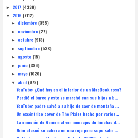
2017
(4330)
►
2016
(7112)
▼
diciembre
(355)
►
noviembre
(27)
►
octubre
(913)
►
septiembre
(538)
►
agosto
(15)
►
junio
(386)
►
mayo
(1020)
►
abril
(978)
▼
YouTube: ¿Qué hay en el interior de un MacBook rosa?
Perdió el barco y este se marchó con sus hijos a b...
YouTube: padre salvó a su hijo de caer de montaña ...
Un excéntrico cover de The Pixies hecho por varios...
La emoción de Ranieri al ver mensajes de hinchas d...
Niño atascó su cabeza en una reja pero supo salir ...