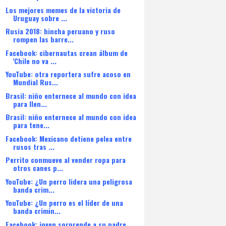
Los mejores memes de la victoria de
Uruguay sobre ...
Rusia 2018: hincha peruano y ruso
rompen las barre...
Facebook: cibernautas crean álbum de
'Chile no va ...
YouTube: otra reportera sufre acoso en
Mundial Rus...
Brasil: niño enternece al mundo con idea
para llen...
Brasil: niño enternece al mundo con idea
para tene...
Facebook: Mexicano detiene pelea entre
rusos tras ...
Perrito conmueve al vender ropa para
otros canes p...
YouTube: ¿Un perro lidera una peligrosa
banda crim...
YouTube: ¿Un perro es el líder de una
banda crimin...
Facebook: joven sorprende a su padre