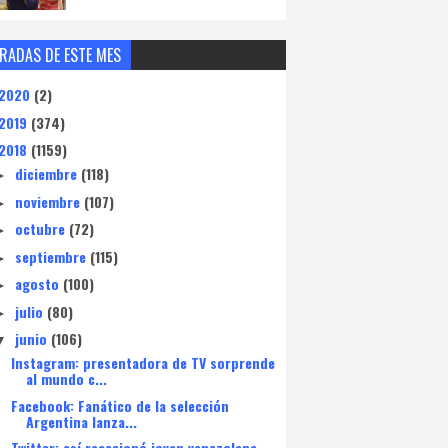
RADAS DE ESTE MES
2020
(2)
2019
(374)
2018
(1159)
diciembre
(118)
►
noviembre
(107)
►
octubre
(72)
►
septiembre
(115)
►
agosto
(100)
►
julio
(80)
►
junio
(106)
▼
Instagram: presentadora de TV sorprende
al mundo c...
Facebook: Fanático de la selección
Argentina lanza...
Twitter: así reaccionó joven venezolana