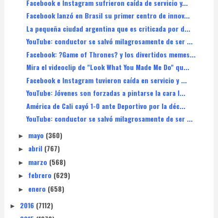
Facebook e Instagram sufrieron caída de servicio y...
Facebook lanzó en Brasil su primer centro de innov...
La pequeña ciudad argentina que es criticada por d...
YouTube: conductor se salvó milagrosamente de ser ...
Facebook: ?Game of Thrones? y los divertidos memes...
Mira el videoclip de "Look What You Made Me Do" qu...
Facebook e Instagram tuvieron caída en servicio y ...
YouTube: Jóvenes son forzadas a pintarse la cara l...
América de Cali cayó 1-0 ante Deportivo por la déc...
YouTube: conductor se salvó milagrosamente de ser ...
mayo
(360)
►
abril
(767)
►
marzo
(568)
►
febrero
(629)
►
enero
(658)
►
2016
(7112)
►