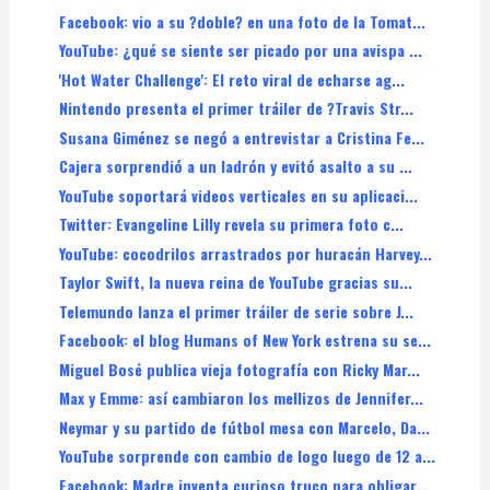
Facebook: vio a su ?doble? en una foto de la Tomat...
YouTube: ¿qué se siente ser picado por una avispa ...
'Hot Water Challenge': El reto viral de echarse ag...
Nintendo presenta el primer tráiler de ?Travis Str...
Susana Giménez se negó a entrevistar a Cristina Fe...
Cajera sorprendió a un ladrón y evitó asalto a su ...
YouTube soportará videos verticales en su aplicaci...
Twitter: Evangeline Lilly revela su primera foto c...
YouTube: cocodrilos arrastrados por huracán Harvey...
Taylor Swift, la nueva reina de YouTube gracias su...
Telemundo lanza el primer tráiler de serie sobre J...
Facebook: el blog Humans of New York estrena su se...
Miguel Bosé publica vieja fotografía con Ricky Mar...
Max y Emme: así cambiaron los mellizos de Jennifer...
Neymar y su partido de fútbol mesa con Marcelo, Da...
YouTube sorprende con cambio de logo luego de 12 a...
Facebook: Madre inventa curioso truco para obligar...