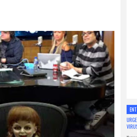
ENT
URGE
VIRU