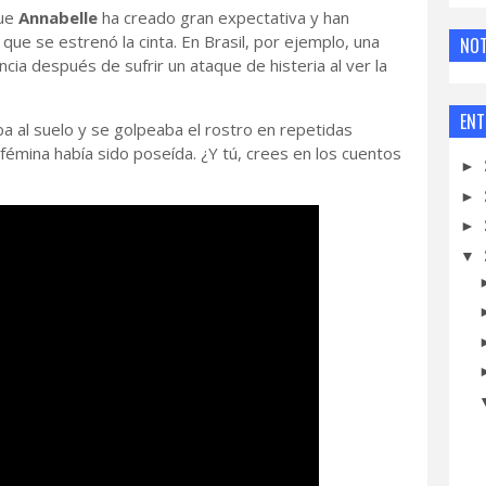
que
Annabelle
ha creado gran expectativa y han
e se estrenó la cinta. En Brasil, por ejemplo, una
NOT
ia después de sufrir un ataque de histeria al ver la
ENT
a al suelo y se golpeaba el rostro en repetidas
émina había sido poseída. ¿Y tú, crees en los cuentos
►
►
►
▼