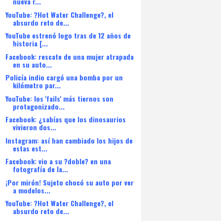
nueva r...
YouTube: ?Hot Water Challenge?, el
absurdo reto de...
YouTube estrenó logo tras de 12 años de
historia [...
Facebook: rescate de una mujer atrapada
en su auto...
Policía indio cargó una bomba por un
kilómetro par...
YouTube: los 'fails' más tiernos son
protagonizado...
Facebook: ¿sabías que los dinosaurios
vivieron dos...
Instagram: así han cambiado los hijos de
estas est...
Facebook: vio a su ?doble? en una
fotografía de la...
¡Por mirón! Sujeto chocó su auto por ver
a modelos...
YouTube: ?Hot Water Challenge?, el
absurdo reto de...