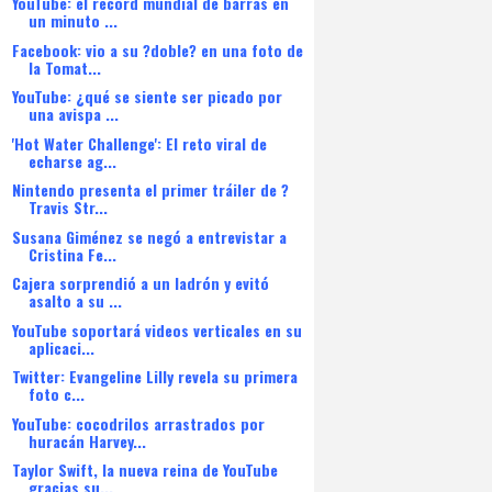
YouTube: el récord mundial de barras en
un minuto ...
Facebook: vio a su ?doble? en una foto de
la Tomat...
YouTube: ¿qué se siente ser picado por
una avispa ...
'Hot Water Challenge': El reto viral de
echarse ag...
Nintendo presenta el primer tráiler de ?
Travis Str...
Susana Giménez se negó a entrevistar a
Cristina Fe...
Cajera sorprendió a un ladrón y evitó
asalto a su ...
YouTube soportará videos verticales en su
aplicaci...
Twitter: Evangeline Lilly revela su primera
foto c...
YouTube: cocodrilos arrastrados por
huracán Harvey...
Taylor Swift, la nueva reina de YouTube
gracias su...