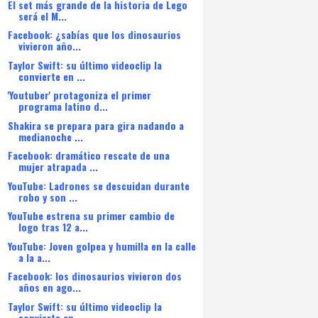
El set más grande de la historia de Lego
será el M...
Facebook: ¿sabías que los dinosaurios
vivieron año...
Taylor Swift: su último videoclip la
convierte en ...
'Youtuber' protagoniza el primer
programa latino d...
Shakira se prepara para gira nadando a
medianoche ...
Facebook: dramático rescate de una
mujer atrapada ...
YouTube: Ladrones se descuidan durante
robo y son ...
YouTube estrena su primer cambio de
logo tras 12 a...
YouTube: Joven golpea y humilla en la calle
a la a...
Facebook: los dinosaurios vivieron dos
años en ago...
Taylor Swift: su último videoclip la
convierte en ...