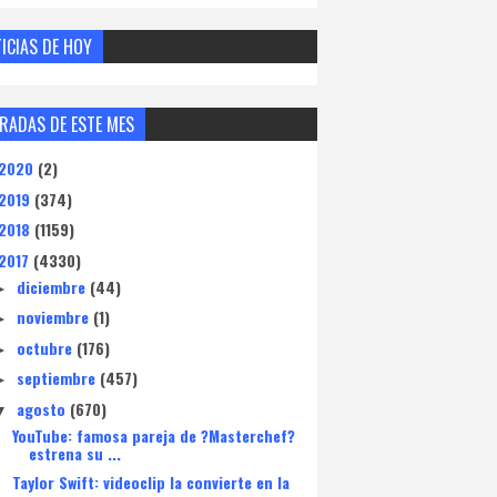
ICIAS DE HOY
RADAS DE ESTE MES
2020
(2)
2019
(374)
2018
(1159)
2017
(4330)
diciembre
(44)
►
noviembre
(1)
►
octubre
(176)
►
septiembre
(457)
►
agosto
(670)
▼
YouTube: famosa pareja de ?Masterchef?
estrena su ...
Taylor Swift: videoclip la convierte en la