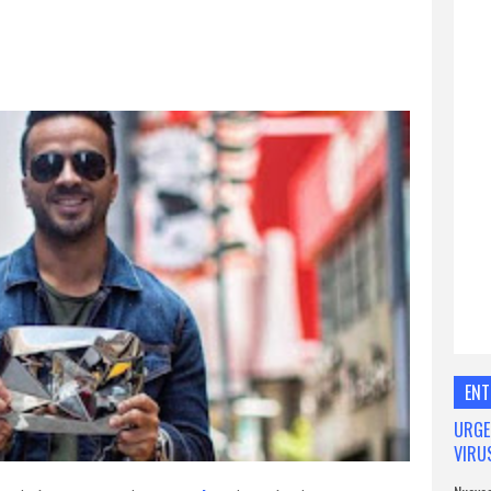
ENT
URGE
VIRU