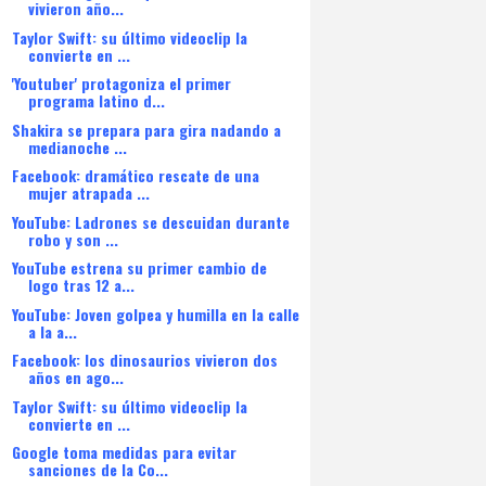
vivieron año...
Taylor Swift: su último videoclip la
convierte en ...
'Youtuber' protagoniza el primer
programa latino d...
Shakira se prepara para gira nadando a
medianoche ...
Facebook: dramático rescate de una
mujer atrapada ...
YouTube: Ladrones se descuidan durante
robo y son ...
YouTube estrena su primer cambio de
logo tras 12 a...
YouTube: Joven golpea y humilla en la calle
a la a...
Facebook: los dinosaurios vivieron dos
años en ago...
Taylor Swift: su último videoclip la
convierte en ...
Google toma medidas para evitar
sanciones de la Co...