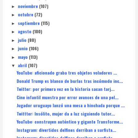
noviembre
(107)
►
octubre
(72)
►
septiembre
(115)
►
agosto
(100)
►
julio
(80)
►
junio
(106)
►
mayo
(113)
►
abril
(107)
▼
YouTube: aficionado graba tres objetos voladores ...
Donald Trump es blanco de burlas tras incómodo inc...
Twitter: por primera vez en la historia sacan tarj...
Cine infantil muestra por error avances de una pel...
Jugador uruguayo lanzó una mesa a hinchada porque ...
Twittter: Insólito, mujer da a luz siguiendo tutor...
YouTube: construyen auténtico y gigante Transforme...
Instagram: divertidos delfines derriban a surfista...
Instagram: divertidos delfines derriban a surfista