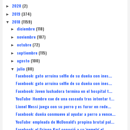
2020
(2)
►
2019
(374)
►
2018
(1159)
▼
diciembre
(118)
►
noviembre
(107)
►
octubre
(72)
►
septiembre
(115)
►
agosto
(100)
►
julio
(80)
▼
Facebook: gato arruina selfie de su dueña con ines...
Facebook: gato arruina selfie de su dueña con ines...
Facebook: Joven luchadora termina en el hospital t...
YouTube: Hombre cae de una cascada tras intentar t...
Lionel Messi juega con su perro y es furor en rede...
Facebook: dueña conmueve al ayudar a perro a vence...
YouTube: empleada de McDonald's propina brutal pal...
Facebook: el Gringo Karl conoció a su 'gemelo' el ...