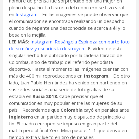
hombre de prensa fue sorprendido por una mujer en
pleno despacho. La historia del reportero se hizo viral
en
Instagram
. En las imágenes se puede observar que
el comunicador se encontraba realizando un despacho
cuando de repente una desconocida se acerca a él y lo
besa en la mejilla.
LEE MÁS:
Instagram: Rosángela Espinoza comparte foto
de su niñez y usuarios la destruyen
El video de este
singular hecho fue publicado por la cadena Caracol de
Colombia, sitio de trabajo del referido periodista
deportivo. Hasta el momento las imágenes cuentan con
más de 400 mil reproducciones en
Instagram.
De otro
lado, Juan Pablo Hernández ha venido compartiendo en
sus redes sociales una serie de fotografías de su
estadía en
Rusia 2018
. Cabe precisar que el
comunicador es muy popular entre las mujeres de su
país. Recordemos que
Colombia
cayó en penales ante
Inglaterra
en un partido muy disputado de principio a
fin. El cuadro europeo se impuso en gran parte del
match pero al final Yerri Mina puso el 1-1 que derivó en
tiempo extra y luego en tiro de penales.