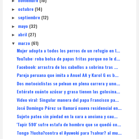
noviembre
(10)
►
octubre
(14)
►
septiembre
(12)
►
mayo
(32)
►
abril
(27)
►
marzo
(61)
▼
Mujer adopta a todos los perros de un refugio en I...
YouTube: roba bolsa de papas fritas porque no le d...
Facebook: arrastra de los cabellos a sobrina tras ...
Pareja peruana que imita a Anuel AA y Karol G es b...
Dos motociclistas se pelean en plena carrera y uno...
Entérate cuánto azúcar y grasa tienen las golosina...
Video viral: Singular manera del papa Francisco pa...
José Domingo Pérez se llamará nueva residencial en...
Sujeto patea sin piedad en la cara a anciana y cau...
'Tapir 590' sufre estafa de hombre que se quedó co...
Tongo ?lucha?contra el Ayuwoki para ?salvar? al mu...