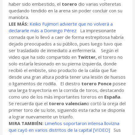
haber sido embestido, el
torero
dio varias volteretas
quedando tendido en la arena sin poder concluir con su
maniobra.
LEE MÁS:
Keiko Fujimori advierte que no volverá a
declararle más a Domingo Pérez
La impresionante
cornada que lo llevó a caer de forma estrepitosa habría
dejado preocupados a su público, pues luego tuvo que
ser trasladado de inmediato a enfermería. Según el
video que ha sido compartido en
Twitter,
el torero no
solo estaría lesionado en su pierna izquierda, donde
recibió el embiste, sino producto de la caída que fue
desde una gran altura podría tener una lesión de huesos
o ligamentos de rodilla. El diestro
torero Ponce
posee
una larga trayectoria en la corrida de toros, destacando
como uno de los más importantes toreros en
España
.
Se recuerda que el
torero valencian
o cortó la oreja del
primer toro de su lote, siguiendo esta racha se disponía
a lograr nuevamente un triunfo.
MIRA TAMBIÉN:
Limeños soportaron intensa llovizna
que cayó en varios distritos de la capital [VIDEO]
Sus