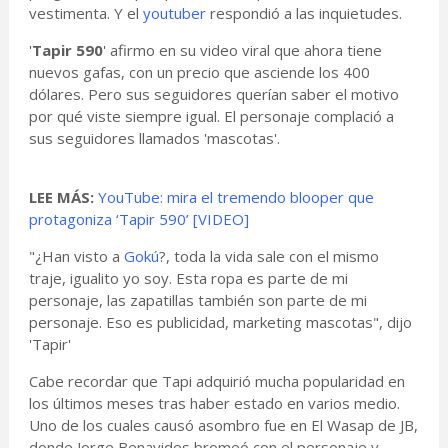
vestimenta. Y el
youtuber
respondió a las inquietudes.
'
Tapir 590
' afirmo en su video viral que ahora tiene
nuevos gafas, con un precio que asciende los 400
dólares. Pero sus seguidores querían saber el motivo
por qué viste siempre igual. El personaje complació a
sus seguidores llamados 'mascotas'.
LEE MÁS:
YouTube: mira el tremendo blooper que
protagoniza ‘Tapir 590’ [VIDEO]
"¿Han visto a
Gokú
?, toda la vida sale con el mismo
traje, igualito yo soy. Esta ropa es parte de mi
personaje, las zapatillas también son parte de mi
personaje. Eso es publicidad, marketing mascotas", dijo
'Tapir'
Cabe recordar que Tapi adquirió mucha popularidad en
los últimos meses tras haber estado en varios medio.
Uno de los cuales causó asombro fue en El Wasap de JB,
donde Jorge Benavides bromeó con el personaje y