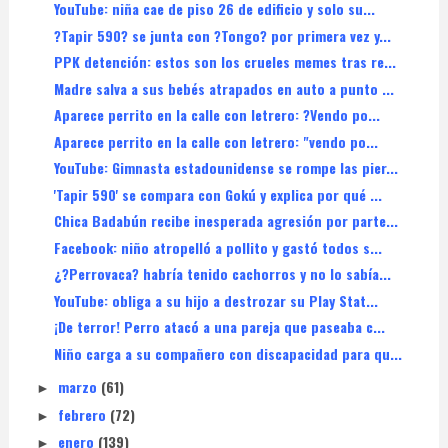
YouTube: niña cae de piso 26 de edificio y solo su...
?Tapir 590? se junta con ?Tongo? por primera vez y...
PPK detención: estos son los crueles memes tras re...
Madre salva a sus bebés atrapados en auto a punto ...
Aparece perrito en la calle con letrero: ?Vendo po...
Aparece perrito en la calle con letrero: "vendo po...
YouTube: Gimnasta estadounidense se rompe las pier...
'Tapir 590' se compara con Gokú y explica por qué ...
Chica Badabún recibe inesperada agresión por parte...
Facebook: niño atropelló a pollito y gastó todos s...
¿?Perrovaca? habría tenido cachorros y no lo sabía...
YouTube: obliga a su hijo a destrozar su Play Stat...
¡De terror! Perro atacó a una pareja que paseaba c...
Niño carga a su compañero con discapacidad para qu...
marzo
(61)
►
febrero
(72)
►
enero
(139)
►