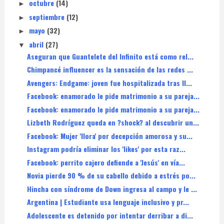
octubre
(14)
►
septiembre
(12)
►
mayo
(32)
►
abril
(27)
▼
Aseguran que Guantelete del Infinito está como rel...
Chimpancé influencer es la sensación de las redes ...
Avengers: Endgame: joven fue hospitalizada tras ll...
Facebook: enamorado le pide matrimonio a su pareja...
Facebook: enamorado le pide matrimonio a su pareja...
Lizbeth Rodríguez queda en ?shock? al descubrir un...
Facebook: Mujer 'llora' por decepción amorosa y su...
Instagram podría eliminar los 'likes' por esta raz...
Facebook: perrito cajero defiende a 'Jesús' en vía...
Novia pierde 90 % de su cabello debido a estrés po...
Hincha con síndrome de Down ingresa al campo y le ...
Argentina | Estudiante usa lenguaje inclusivo y pr...
Adolescente es detenido por intentar derribar a di...