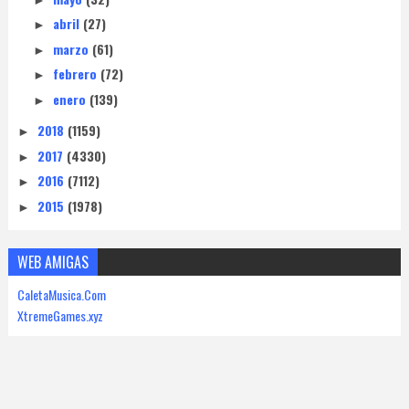
abril
(27)
►
marzo
(61)
►
febrero
(72)
►
enero
(139)
►
2018
(1159)
►
2017
(4330)
►
2016
(7112)
►
2015
(1978)
►
WEB AMIGAS
CaletaMusica.Com
XtremeGames.xyz