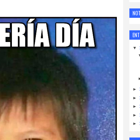
O TE GUSTA LA VAGANCIA
NOT
YA A TRABAJAR CARAJO!!!
ENT
▼
►
►
►
►
►