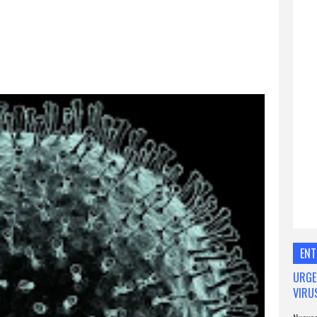
ENT
URGE
VIRU