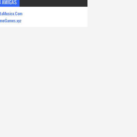
 AMIGAS
etaMusica.Com
emeGames.xyz