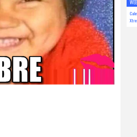
WEB
Cal
Xtr