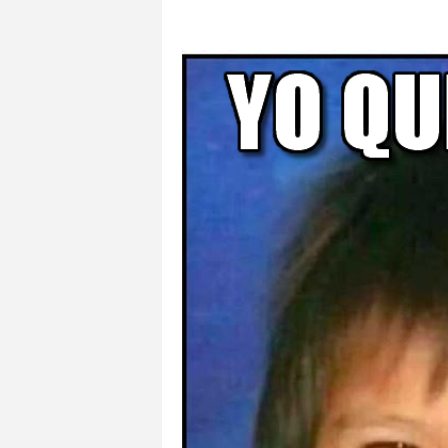
ES
VA