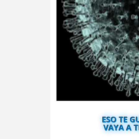
ESO TE G
VAYA A T