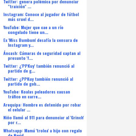
Twitter: genera polémica por denunciar
"traición" ...
Instagram: Conoce al jugador de fútbol
más cruel d...
YouTube: Mujer que cae a un río
congelado tiene un...
Ex 'Miss Bumbum' desafía la censura de
Instagram y...
Áncash: Cámaras de seguridad captan al
presunto 'f...
Twitter: ¿'PPKuy' también renunció al
partido de g...
Twitter: ¿PPKuy también renunció al
partido de gob...
YouTube: Koalas peleadores causan
tráfico en carre...
Arequipa: Hombre es detenido por robar
el celular ...
Niño llamó al 911 para denunciar al 'Grinch'
por r...
Whatsapp: Mamá 'trolea' a hijo con regalo
de Navid...