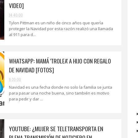
VIDEO]
14:40:00
Tylon Pittman es un niño de cinco años que quería
proteger la Navidad por esta razón realizó una llamada
al 911 para d...
WHATSAPP: MAMÁ 'TROLEA' A HIJO CON REGALO
DE NAVIDAD [FOTOS]
8:30:00
Navidad es una fecha donde no solo la familia se junta
para pasar una noche buena, sino también es motivo
para pedir y dar ...
YOUTUBE: ¿MUJER SE TELETRANSPORTA EN
PLENA TRANSMISIÓN DE NOTICIERO EN