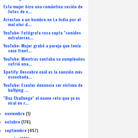
Esta mujer hizo una romántica sesión de
fotos de c...
Arrestan a un hombre en La India por el
mal olor d...
YouTube: Fotógrafa rusa capta "sonidos
extraterres...
YouTube: Mujer grabó a pareja que tenía
sexo frent...
YouTube: Mientras cantaba su cumpleaños
sufrió una...
Spotify: Descubre cuál es la canción más
escuchada...
YouTube: Escolar denuncia ser víctima de
bullying ...
"Box Challenge" el nuevo reto que ya es
viral en r...
noviembre
(1)
►
octubre
(176)
►
septiembre
(457)
►