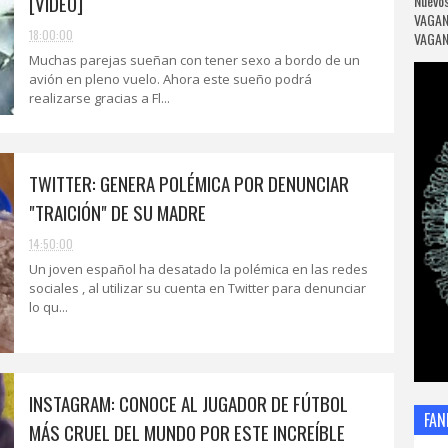
[VIDEO]
Nuevos
VAGAN
18:00:00
VAGANC
Muchas parejas sueñan con tener sexo a bordo de un
avión en pleno vuelo. Ahora este sueño podrá
realizarse gracias a Fl...
TWITTER: GENERA POLÉMICA POR DENUNCIAR
"TRAICIÓN" DE SU MADRE
14:50:00
Un joven español ha desatado la polémica en las redes
sociales , al utilizar su cuenta en Twitter para denunciar
lo qu...
INSTAGRAM: CONOCE AL JUGADOR DE FÚTBOL
FAN
MÁS CRUEL DEL MUNDO POR ESTE INCREÍBLE