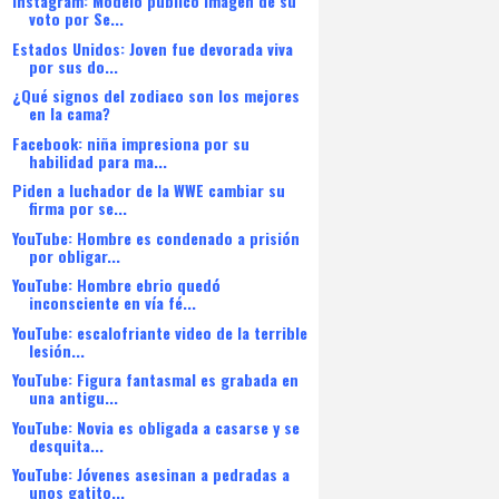
Instagram: Modelo publicó imagen de su
voto por Se...
Estados Unidos: Joven fue devorada viva
por sus do...
¿Qué signos del zodiaco son los mejores
en la cama?
Facebook: niña impresiona por su
habilidad para ma...
Piden a luchador de la WWE cambiar su
firma por se...
YouTube: Hombre es condenado a prisión
por obligar...
YouTube: Hombre ebrio quedó
inconsciente en vía fé...
YouTube: escalofriante video de la terrible
lesión...
YouTube: Figura fantasmal es grabada en
una antigu...
YouTube: Novia es obligada a casarse y se
desquita...
YouTube: Jóvenes asesinan a pedradas a
unos gatito...