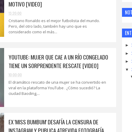
MOTIVO [VIDEO]
NOT
13:20:00
Cristiano Ronaldo es el mejor futbolista del mundo.
Pero, del otro lado, también hay uno que es
considerado como el más...
ENT
►
►
YOUTUBE: MUJER QUE CAE A UN RÍO CONGELADO
►
TIENE UN SORPRENDENTE RESCATE [VIDEO]
▼
10:00:00
El dramático rescato de una mujer se ha convertido en
viral en la plataforma YouTube . ¿Cómo sucedió? La
ciudad Baoding,...
EX 'MISS BUMBUM' DESAFÍA LA CENSURA DE
INSTAGRAM Y PUBLICA ATREVIDA FOTOGRAFÍA