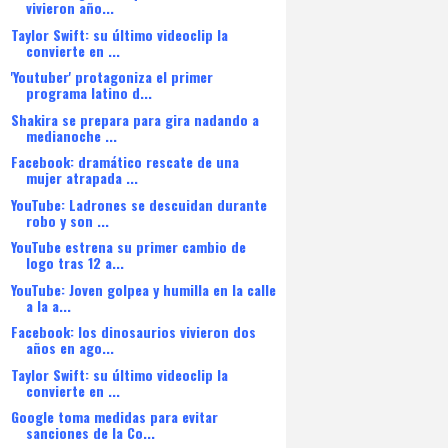
vivieron año...
Taylor Swift: su último videoclip la
convierte en ...
'Youtuber' protagoniza el primer
programa latino d...
Shakira se prepara para gira nadando a
medianoche ...
Facebook: dramático rescate de una
mujer atrapada ...
YouTube: Ladrones se descuidan durante
robo y son ...
YouTube estrena su primer cambio de
logo tras 12 a...
YouTube: Joven golpea y humilla en la calle
a la a...
Facebook: los dinosaurios vivieron dos
años en ago...
Taylor Swift: su último videoclip la
convierte en ...
Google toma medidas para evitar
sanciones de la Co...