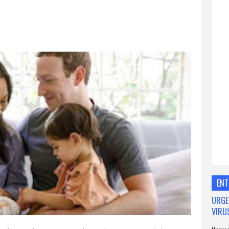
ENT
URGE
VIRU