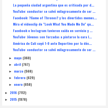
La pequeña ciudad argentina que es criticada por d...
YouTube: conductor se salvó milagrosamente de ser ...
Facebook: ?Game of Thrones? y los divertidos memes...
Mira el videoclip de "Look What You Made Me Do" qu...
Facebook e Instagram tuvieron caída en servicio y ...
YouTube: Jóvenes son forzadas a pintarse la cara l...
América de Cali cayó 1-0 ante Deportivo por la déc...
YouTube: conductor se salvó milagrosamente de ser ...
mayo
(360)
►
abril
(767)
►
marzo
(568)
►
febrero
(629)
►
enero
(658)
►
2016
(7112)
►
2015
(1978)
►