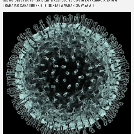
TRABAJAR CARAJO!!! ESO TE GUSTA LA VAGANCIA VAYA A T...