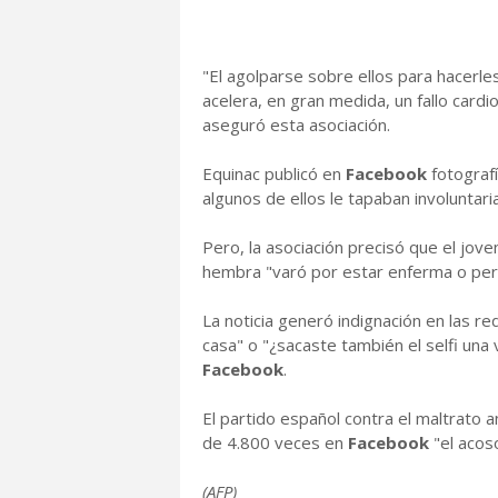
"El agolparse sobre ellos para hacerle
acelera, en gran medida, un fallo cardi
aseguró esta asociación.
Equinac publicó en
Facebook
fotograf
algunos de ellos le tapaban involuntari
Pero, la asociación precisó que el jo
hembra "varó por estar enferma o perde
La noticia generó indignación en las red
casa" o "¿sacaste también el selfi un
Facebook
.
El partido español contra el maltrato
de 4.800 veces en
Facebook
"el acos
(AFP)