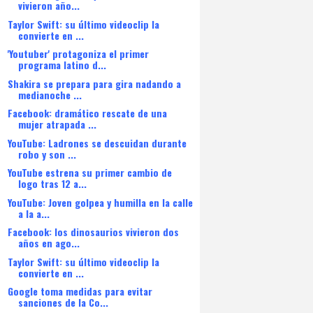
vivieron año...
Taylor Swift: su último videoclip la
convierte en ...
'Youtuber' protagoniza el primer
programa latino d...
Shakira se prepara para gira nadando a
medianoche ...
Facebook: dramático rescate de una
mujer atrapada ...
YouTube: Ladrones se descuidan durante
robo y son ...
YouTube estrena su primer cambio de
logo tras 12 a...
YouTube: Joven golpea y humilla en la calle
a la a...
Facebook: los dinosaurios vivieron dos
años en ago...
Taylor Swift: su último videoclip la
convierte en ...
Google toma medidas para evitar
sanciones de la Co...