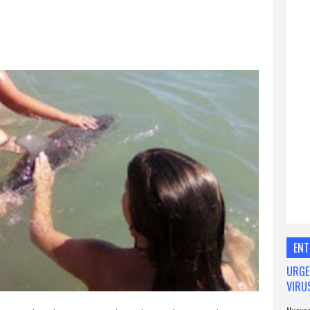
ENT
URGE
VIRU