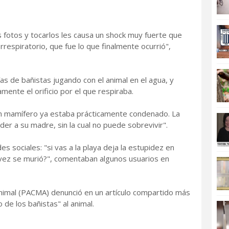
s fotos y tocarlos les causa un shock muy fuerte que
orrespiratorio, que fue lo que finalmente ocurrió",
ías de bañistas jugando con el animal en el agua, y
amente el orificio por el que respiraba.
ven mamífero ya estaba prácticamente condenado. La
r a su madre, sin la cual no puede sobrevivir".
es sociales: "si vas a la playa deja la estupidez en
a vez se murió?", comentaban algunos usuarios en
 animal (PACMA) denunció en un artículo compartido más
o de los bañistas" al animal.