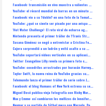
Facebook: transmisión en vivo muestra a valientes ...
YouTube: el récord mundial de barras en un minuto ...
Facebook: vio a su ?doble? en una foto de la Tomat...
YouTube: ¿qué se siente ser picado por una avispa ...
'Hot Water Challenge': El reto viral de echarse ag...
Nintendo presenta el primer tráiler de ?Travis Str...
Susana Giménez se negó a entrevistar a Cristina Fe...
Cajera sorprendió a un ladrón y evitó asalto a su ...
YouTube soportará videos verticales en su aplicaci...
Twitter: Evangeline Lilly revela su primera foto c...
YouTube: cocodrilos arrastrados por huracán Harvey...
Taylor Swift, la nueva reina de YouTube gracias su...
Telemundo lanza el primer tráiler de serie sobre J...
Facebook: el blog Humans of New York estrena su se...
Miguel Bosé publica vieja fotografía con Ricky Mar...
Max y Emme: así cambiaron los mellizos de Jennifer...
Neymar y su partido de fútbol mesa con Marcelo, Da...