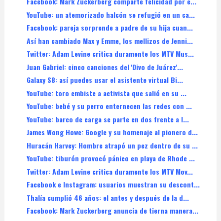
Facebook: Mark Zuckerberg comparte felicidad por e...
YouTube: un atemorizado halcón se refugió en un ca...
Facebook: pareja sorprende a padre de su hija cuan...
Así han cambiado Max y Emme, los mellizos de Jenni...
Twitter: Adam Levine critica duramente los MTV Mus...
Juan Gabriel: cinco canciones del 'Divo de Juárez'...
Galaxy S8: así puedes usar el asistente virtual Bi...
YouTube: toro embiste a activista que salió en su ...
YouTube: bebé y su perro enternecen las redes con ...
YouTube: barco de carga se parte en dos frente a l...
James Wong Howe: Google y su homenaje al pionero d...
Huracán Harvey: Hombre atrapó un pez dentro de su ...
YouTube: tiburón provocó pánico en playa de Rhode ...
Twitter: Adam Levine critica duramente los MTV Mov...
Facebook e Instagram: usuarios muestran su descont...
Thalía cumplió 46 años: el antes y después de la d...
Facebook: Mark Zuckerberg anuncia de tierna manera...