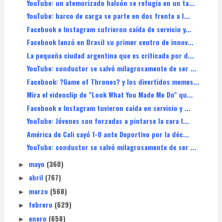
YouTube: un atemorizado halcón se refugia en un ta...
YouTube: barco de carga se parte en dos frente a l...
Facebook e Instagram sufrieron caída de servicio y...
Facebook lanzó en Brasil su primer centro de innov...
La pequeña ciudad argentina que es criticada por d...
YouTube: conductor se salvó milagrosamente de ser ...
Facebook: ?Game of Thrones? y los divertidos memes...
Mira el videoclip de "Look What You Made Me Do" qu...
Facebook e Instagram tuvieron caída en servicio y ...
YouTube: Jóvenes son forzadas a pintarse la cara l...
América de Cali cayó 1-0 ante Deportivo por la déc...
YouTube: conductor se salvó milagrosamente de ser ...
mayo
(360)
►
abril
(767)
►
marzo
(568)
►
febrero
(629)
►
enero
(658)
►