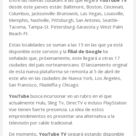
Entre las nuevas ciudades a las que llegará
YouTube TV
desde este jueves están: Baltimore, Boston, Cincinnati,
Columbus, Jacksonville-Brunswick, Las Vegas, Louisville,
Memphis, Nashville, Pittsburgh, San Antonio, Seattle-
Tacoma, Tampa-St. Petersburg-Sarasota y West Palm
Beach-Ft.
Estas localidades se suman a las 15 en las que ya está
disponible este servicio y la
filial de Google
ha
señalado que, próximamente, este llegará a otras 17
ciudades del país norteamericano. El lanzamiento original
de esta nueva plataforma se remonta al 5 de abril de
este año en las ciudades de Nueva York, Los Ángeles,
San Francisco, Filadelfia y Chicago.
YouTube
busca incursionar en un rubro en el que
actualmente Hulu, Sling Tv, DirecTV e incluso PlayStation
Vue tienen fuerte presencia. La idea de estos
emprendimientos es presentar una alternativa a la
televisión por cable tradicional.
De momento,
YouTube TV
seguirá estando disponible