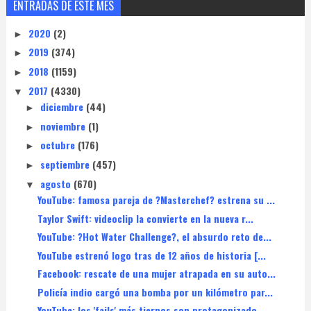
ENTRADAS DE ESTE MES
2020
(2)
►
2019
(374)
►
2018
(1159)
►
2017
(4330)
▼
diciembre
(44)
►
noviembre
(1)
►
octubre
(176)
►
septiembre
(457)
►
agosto
(670)
▼
YouTube: famosa pareja de ?Masterchef? estrena su ...
Taylor Swift: videoclip la convierte en la nueva r...
YouTube: ?Hot Water Challenge?, el absurdo reto de...
YouTube estrenó logo tras de 12 años de historia [...
Facebook: rescate de una mujer atrapada en su auto...
Policía indio cargó una bomba por un kilómetro par...
YouTube: los 'fails' más tiernos son protagonizado...