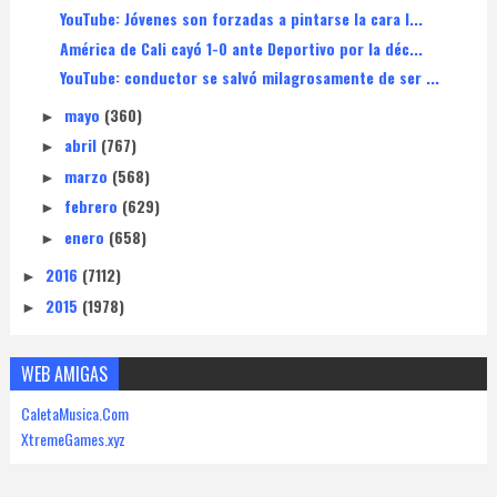
YouTube: Jóvenes son forzadas a pintarse la cara l...
América de Cali cayó 1-0 ante Deportivo por la déc...
YouTube: conductor se salvó milagrosamente de ser ...
mayo
(360)
►
abril
(767)
►
marzo
(568)
►
febrero
(629)
►
enero
(658)
►
2016
(7112)
►
2015
(1978)
►
WEB AMIGAS
CaletaMusica.Com
XtremeGames.xyz