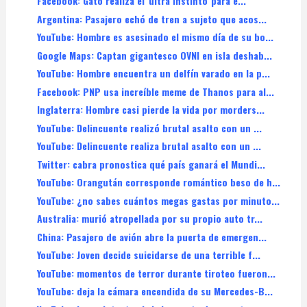
Facebook: Gato realiza el 'ultra instinto' para e...
Argentina: Pasajero echó de tren a sujeto que acos...
YouTube: Hombre es asesinado el mismo día de su bo...
Google Maps: Captan gigantesco OVNI en isla deshab...
YouTube: Hombre encuentra un delfín varado en la p...
Facebook: PNP usa increíble meme de Thanos para al...
Inglaterra: Hombre casi pierde la vida por morders...
YouTube: Delincuente realizó brutal asalto con un ...
YouTube: Delincuente realiza brutal asalto con un ...
Twitter: cabra pronostica qué país ganará el Mundi...
YouTube: Orangután corresponde romántico beso de h...
YouTube: ¿no sabes cuántos megas gastas por minuto...
Australia: murió atropellada por su propio auto tr...
China: Pasajero de avión abre la puerta de emergen...
YouTube: Joven decide suicidarse de una terrible f...
YouTube: momentos de terror durante tiroteo fueron...
YouTube: deja la cámara encendida de su Mercedes-B...