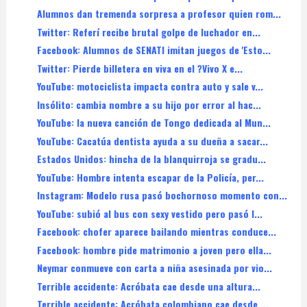
Alumnos dan tremenda sorpresa a profesor quien rom...
Twitter: Referí recibe brutal golpe de luchador en...
Facebook: Alumnos de SENATI imitan juegos de 'Esto...
Twitter: Pierde billetera en viva en el ?Vivo X e...
YouTube: motociclista impacta contra auto y sale v...
Insólito: cambia nombre a su hijo por error al hac...
YouTube: la nueva canción de Tongo dedicada al Mun...
YouTube: Cacatúa dentista ayuda a su dueña a sacar...
Estados Unidos: hincha de la blanquirroja se gradu...
YouTube: Hombre intenta escapar de la Policía, per...
Instagram: Modelo rusa pasó bochornoso momento con...
YouTube: subió al bus con sexy vestido pero pasó l...
Facebook: chofer aparece bailando mientras conduce...
Facebook: hombre pide matrimonio a joven pero ella...
Neymar conmueve con carta a niña asesinada por vio...
Terrible accidente: Acróbata cae desde una altura...
Terrible accidente: Acróbata colombiano cae desde ...