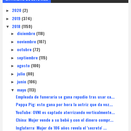
2020
(2)
►
2019
(374)
►
2018
(1159)
▼
diciembre
(118)
►
noviembre
(107)
►
octubre
(72)
►
septiembre
(115)
►
agosto
(100)
►
julio
(80)
►
junio
(106)
►
mayo
(113)
▼
Empleada de funeraria se gana repudio tras usar ca...
Peppa Pig: esto gana por hora la actriz que da voz...
YouTube: OVNI es captado aterrizando verticalmente...
China: Mujer vende a su bebé y con el dinero compr...
Inglaterra: Mujer de 106 años revela el 'secreto' ...