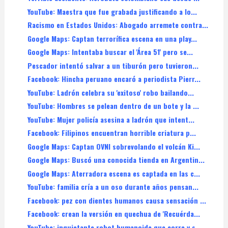
YouTube: Maestra que fue grabada justificando a lo...
Racismo en Estados Unidos: Abogado arremete contra...
Google Maps: Captan terrorífica escena en una play...
Google Maps: Intentaba buscar el 'Área 51' pero se...
Pescador intentó salvar a un tiburón pero tuvieron...
Facebook: Hincha peruano encaró a periodista Pierr...
YouTube: Ladrón celebra su 'exitoso' robo bailando...
YouTube: Hombres se pelean dentro de un bote y la ...
YouTube: Mujer policía asesina a ladrón que intent...
Facebook: Filipinos encuentran horrible criatura p...
Google Maps: Captan OVNI sobrevolando el volcán Ki...
Google Maps: Buscó una conocida tienda en Argentin...
Google Maps: Aterradora escena es captada en las c...
YouTube: familia cría a un oso durante años pensan...
Facebook: pez con dientes humanos causa sensación ...
Facebook: crean la versión en quechua de 'Recuérda...
YouTube: inquietante robot humanoide que corre y s...