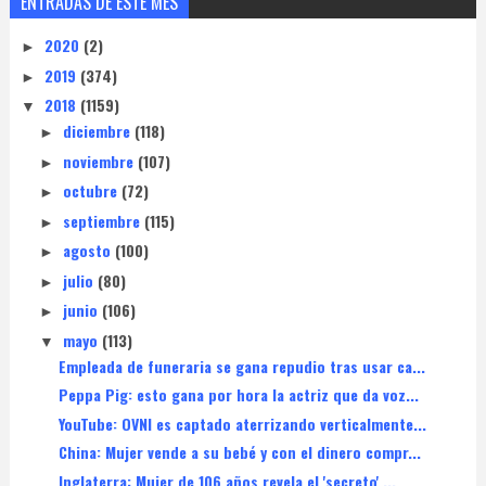
ENTRADAS DE ESTE MES
2020
(2)
►
2019
(374)
►
2018
(1159)
▼
diciembre
(118)
►
noviembre
(107)
►
octubre
(72)
►
septiembre
(115)
►
agosto
(100)
►
julio
(80)
►
junio
(106)
►
mayo
(113)
▼
Empleada de funeraria se gana repudio tras usar ca...
Peppa Pig: esto gana por hora la actriz que da voz...
YouTube: OVNI es captado aterrizando verticalmente...
China: Mujer vende a su bebé y con el dinero compr...
Inglaterra: Mujer de 106 años revela el 'secreto' ...