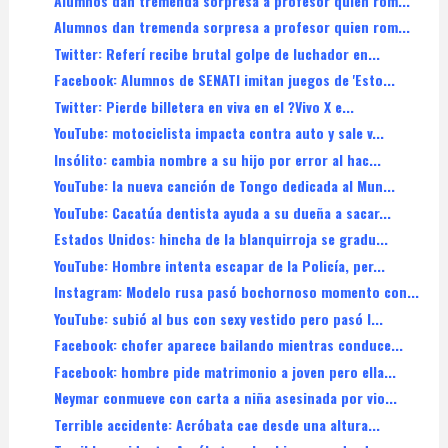
Alumnos dan tremenda sorpresa a profesor quien rom...
Alumnos dan tremenda sorpresa a profesor quien rom...
Twitter: Referí recibe brutal golpe de luchador en...
Facebook: Alumnos de SENATI imitan juegos de 'Esto...
Twitter: Pierde billetera en viva en el ?Vivo X e...
YouTube: motociclista impacta contra auto y sale v...
Insólito: cambia nombre a su hijo por error al hac...
YouTube: la nueva canción de Tongo dedicada al Mun...
YouTube: Cacatúa dentista ayuda a su dueña a sacar...
Estados Unidos: hincha de la blanquirroja se gradu...
YouTube: Hombre intenta escapar de la Policía, per...
Instagram: Modelo rusa pasó bochornoso momento con...
YouTube: subió al bus con sexy vestido pero pasó l...
Facebook: chofer aparece bailando mientras conduce...
Facebook: hombre pide matrimonio a joven pero ella...
Neymar conmueve con carta a niña asesinada por vio...
Terrible accidente: Acróbata cae desde una altura...