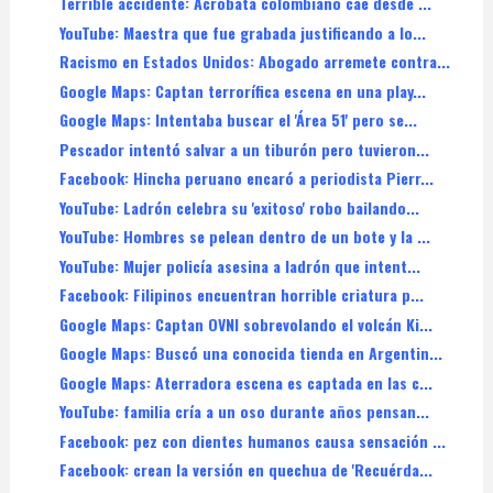
Terrible accidente: Acróbata colombiano cae desde ...
YouTube: Maestra que fue grabada justificando a lo...
Racismo en Estados Unidos: Abogado arremete contra...
Google Maps: Captan terrorífica escena en una play...
Google Maps: Intentaba buscar el 'Área 51' pero se...
Pescador intentó salvar a un tiburón pero tuvieron...
Facebook: Hincha peruano encaró a periodista Pierr...
YouTube: Ladrón celebra su 'exitoso' robo bailando...
YouTube: Hombres se pelean dentro de un bote y la ...
YouTube: Mujer policía asesina a ladrón que intent...
Facebook: Filipinos encuentran horrible criatura p...
Google Maps: Captan OVNI sobrevolando el volcán Ki...
Google Maps: Buscó una conocida tienda en Argentin...
Google Maps: Aterradora escena es captada en las c...
YouTube: familia cría a un oso durante años pensan...
Facebook: pez con dientes humanos causa sensación ...
Facebook: crean la versión en quechua de 'Recuérda...