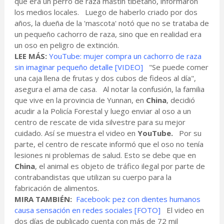
que era un perro de raza mastín tibetano, informaron
los medios locales. Luego de haberlo criado por dos
años, la dueña de la 'mascota' notó que no se trataba de
un pequeño cachorro de raza, sino que en realidad era
un oso en peligro de extinción.
LEE MÁS:
YouTube: mujer compra un cachorro de raza
sin imaginar pequeño detalle [VIDEO]
"Se puede comer
una caja llena de frutas y dos cubos de fideos al día",
asegura el ama de casa. Al notar la confusión, la familia
que vive en la provincia de Yunnan, en
China
, decidió
acudir a la Policía Forestal y luego enviar al oso a un
centro de rescate de vida silvestre para su mejor
cuidado. Así se muestra el video en
YouTube.
Por su
parte, el centro de rescate informó que el oso no tenía
lesiones ni problemas de salud. Esto se debe que en
China
, el animal es objeto de tráfico ilegal por parte de
contrabandistas que utilizan su cuerpo para la
fabricación de alimentos.
MIRA TAMBIÉN:
Facebook: pez con dientes humanos
causa sensación en redes sociales [FOTO]
El video en
dos días de publicado cuenta con más de 72 mil