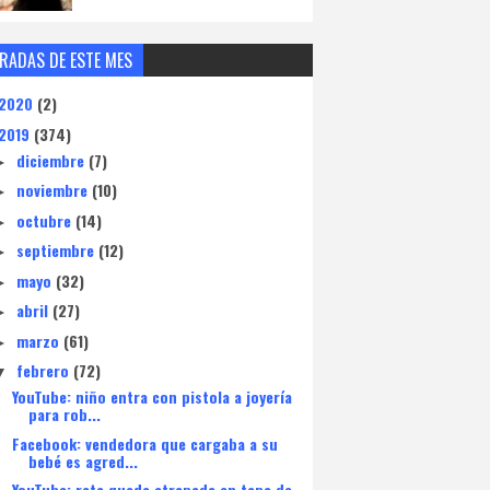
RADAS DE ESTE MES
2020
(2)
2019
(374)
diciembre
(7)
►
noviembre
(10)
►
octubre
(14)
►
septiembre
(12)
►
mayo
(32)
►
abril
(27)
►
marzo
(61)
►
febrero
(72)
▼
YouTube: niño entra con pistola a joyería
para rob...
Facebook: vendedora que cargaba a su
bebé es agred...
YouTube: rata queda atrapada en tapa de