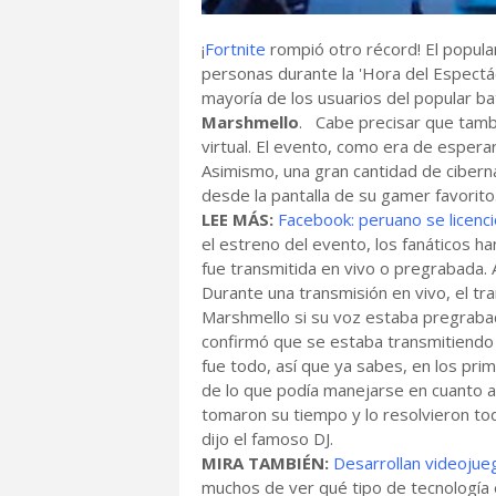
¡
Fortnite
rompió otro récord! El popul
personas durante la 'Hora del Espectác
mayoría de los usuarios del popular ba
Marshmello
. Cabe precisar que tambi
virtual. El evento, como era de espera
Asimismo, una gran cantidad de ciberna
desde la pantalla de su gamer favorit
LEE MÁS:
Facebook: peruano se licenc
el estreno del evento, los fanáticos ha
fue transmitida en vivo o pregrabada. 
Durante una transmisión en vivo, el t
Marshmello si su voz estaba pregrabad
confirmó que se estaba transmitiendo 
fue todo, así que ya sabes, en los p
de lo que podía manejarse en cuanto al
tomaron su tiempo y lo resolvieron tod
dijo el famoso DJ.
MIRA TAMBIÉN:
Desarrollan videojue
muchos de ver qué tipo de tecnología