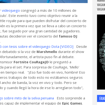
Nuevos
VAGAN
VAGANC
ar
videojuego
congregó a más de 10 millones de
ulo'. Este evento tuvo como objetivo reunir a la
ttle royale para que pueden disfrutar del concierto de
én es la primera vez que se lleva a cabo un concierto
r, fue seguido por una gran cantidad de jugadores.
utas decidieron ver el concierto del
famoso DJ
o.
ió con tesis sobre el videojuego Dota [VIDEO]
Desde
n debatido si la voz de
Marshmello
durante el show
Afortunadamente, el artista puso fin al debate.
ransmisor
Fortnite CouRageJD
le preguntó a
a para el set. Para sorpresa de CouRage, 'Mello'
en tiempo real. "¡Eso fue todo en vivo, hombre! Eso
rimeros trabajos de todo esto no estábamos seguros
 ancho de banda, la voz en vivo y todo. Pero se
o y cuando llegó la hora de irse lo arreglaron todo",
go sobre mito de la selva peruana
Esto sorprende a
FAN
 es capaz de implementar el equipo de
Epic Games
.