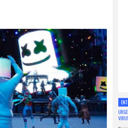
ENT
URGE
VIRU