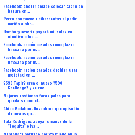
Facebook: chofer decide colocar tacho de
basura en...
Perro conmueve a cibernautas al pedir
cariño a obr...
Hamburguesería pagará mil soles en
efectivo a los ...
Facebook: recién casados reemplazan
limusina por m...
Facebook: recien casados reemplazan
limosina por m...
Facebook: recien casados deciden usar
mototaxi en ...
?590 Tapir? crea el nuevo ?590
Challenge? y se vue...
Mujeres sostienen feroz pelea para
quedarse con el...
Chica Badabun: Descubren que episodio
de novios qu...
Tula Rodríguez apoya romance de la
"Foquita" e Iva...
Mentalista peruano desata miedo en la