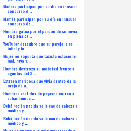
Madres participan por su día en inusual
concurso d...
Mamás participan por su día en inusual
concurso de...
Hombre gatea por el perdón de su novia
en plena ca...
YouTube: descubre que su pareja le es
infiel y le ...
Mujer no soporta que taxista estacione
mal, raya s...
Hombre destroza su mototaxi frente a
agentes del S...
Extraen mariposa que vivía dentro de la
oreja de u...
Hombres vestidos de payasos entran a
robar tienda ...
Bebé recién nacida se le cae de cabeza a
médico y ...
Bebé recién nacida se le cae de cabeza a
médico y ...
Mujer se entera que está embarazada a