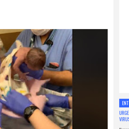
ENT
URGE
VIRU