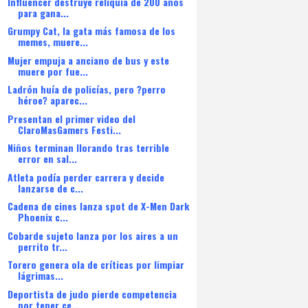
Influencer destruye reliquia de 200 años
para gana...
Grumpy Cat, la gata más famosa de los
memes, muere...
Mujer empuja a anciano de bus y este
muere por fue...
Ladrón huía de policías, pero ?perro
héroe? aparec...
Presentan el primer video del
ClaroMasGamers Festi...
Niños terminan llorando tras terrible
error en sal...
Atleta podía perder carrera y decide
lanzarse de c...
Cadena de cines lanza spot de X-Men Dark
Phoenix c...
Cobarde sujeto lanza por los aires a un
perrito tr...
Torero genera ola de críticas por limpiar
lágrimas...
Deportista de judo pierde competencia
por tener ce...