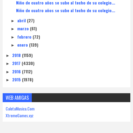
Niño de cuatro años se sube al techo de su colegio...
Niño de cuatro años se sube al techo de su colegio...
abril
(27)
►
marzo
(61)
►
febrero
(72)
►
enero
(139)
►
2018
(1159)
►
2017
(4330)
►
2016
(7112)
►
2015
(1978)
►
WEB AMIGAS
CaletaMusica.Com
XtremeGames.xyz