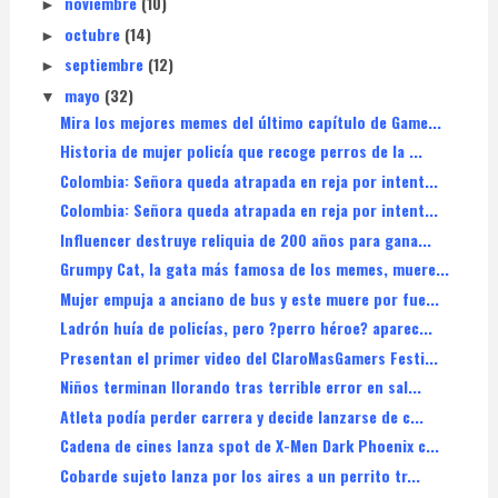
noviembre
(10)
►
octubre
(14)
►
septiembre
(12)
►
mayo
(32)
▼
Mira los mejores memes del último capítulo de Game...
Historia de mujer policía que recoge perros de la ...
Colombia: Señora queda atrapada en reja por intent...
Colombia: Señora queda atrapada en reja por intent...
Influencer destruye reliquia de 200 años para gana...
Grumpy Cat, la gata más famosa de los memes, muere...
Mujer empuja a anciano de bus y este muere por fue...
Ladrón huía de policías, pero ?perro héroe? aparec...
Presentan el primer video del ClaroMasGamers Festi...
Niños terminan llorando tras terrible error en sal...
Atleta podía perder carrera y decide lanzarse de c...
Cadena de cines lanza spot de X-Men Dark Phoenix c...
Cobarde sujeto lanza por los aires a un perrito tr...