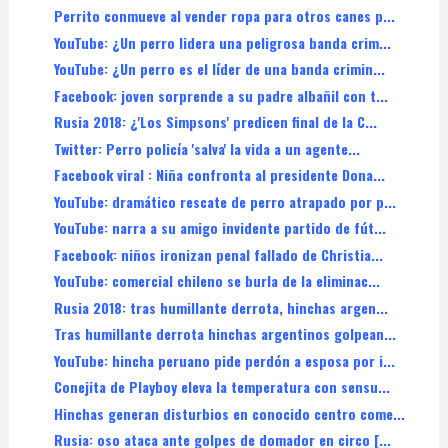
Perrito conmueve al vender ropa para otros canes p...
YouTube: ¿Un perro lidera una peligrosa banda crim...
YouTube: ¿Un perro es el líder de una banda crimin...
Facebook: joven sorprende a su padre albañil con t...
Rusia 2018: ¿'Los Simpsons' predicen final de la C...
Twitter: Perro policía 'salva' la vida a un agente...
Facebook viral : Niña confronta al presidente Dona...
YouTube: dramático rescate de perro atrapado por p...
YouTube: narra a su amigo invidente partido de fút...
Facebook: niños ironizan penal fallado de Christia...
YouTube: comercial chileno se burla de la eliminac...
Rusia 2018: tras humillante derrota, hinchas argen...
Tras humillante derrota hinchas argentinos golpean...
YouTube: hincha peruano pide perdón a esposa por i...
Conejita de Playboy eleva la temperatura con sensu...
Hinchas generan disturbios en conocido centro come...
Rusia: oso ataca ante golpes de domador en circo [...