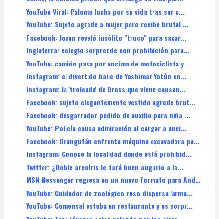
YouTube Viral: Paloma lucha por su vida tras ser c...
YouTube: Sujeto agrede a mujer pero recibe brutal ...
Facebook: Joven reveló insólito "truco" para sacar...
Inglaterra: colegio sorprende con prohibición para...
YouTube: camión pasa por encima de motociclista y ...
Instagram: el divertido baile de Yoshimar Yotún en...
Instagram: la 'troleada' de Dross que viene causan...
Facebook: sujeto elegantemente vestido agrede brut...
Facebook: desgarrador pedido de auxilio para niña ...
YouTube: Policía causa admiración al cargar a anci...
Facebook: Orangután enfrenta máquina excavadora pa...
Instagram: Conoce la localidad donde está prohibid...
Twitter: ¿Doble arcoíris le dará buen augurio a la...
MSN Messenger regresa en un nuevo formato para And...
YouTube: Cuidador de zoológico ruso dispersa 'arma...
YouTube: Comensal estaba en restaurante y es sorpr...
YouTube: Tres jóvenes salen volando por los aires ...