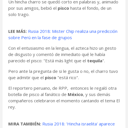
Un hincha charro se quedó corto en palabras y, animado
por sus amigos, bebió el
pisco
hasta el fondo, de un
solo trago.
LEE MÁS:
Rusia 2018: Mister Chip realiza una predicción
sobre Perú en la fase de grupos
Con el entusiasmo en la lengua, el azteca hizo un gesto
de disgusto y comentó de inmediato qué le había
parecido el pisco: "Está más light que el
tequila
".
Pero ante la pregunta de si le gusta o no, el charro tuvo
que admitir que el
pisco
"está rico".
El reportero peruano, de RPP, entonces le regaló otra
botella de pisco al fanático de
México
, y sus demás
compañeros celebraron el momento cantando el tema El
rey.
MIRA TAMBIÉN:
Rusia 2018: 'Hincha israelita' aparece