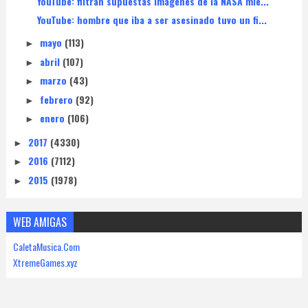
YouTube: filtran supuestas imágenes de la NASA mie...
YouTube: hombre que iba a ser asesinado tuvo un fi...
mayo
(113)
►
abril
(107)
►
marzo
(43)
►
febrero
(92)
►
enero
(106)
►
2017
(4330)
►
2016
(7112)
►
2015
(1978)
►
WEB AMIGAS
CaletaMusica.Com
XtremeGames.xyz