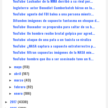
YouTube: Luchador de la MMA derribó a su rival per...
Inglaterra: actor Benedict Cumberbatch héroe en la...
YouTube: agente del FBI balea a una persona mientr...
Difunden imágenes de supuesto fantasma en choque d...
YouTube: Buceador se preparaba para saltar de su b...
YouTube: Un hombre recibe brutal golpiza por agred...
Youtube: ataque de una pata a un taxista se viraliza
YouTube: ¿NASA captura a supuesto extraterrestre p...
YouTube: filtran supuestas imágenes de la NASA mie...
YouTube: hombre que iba a ser asesinado tuvo un fi...
mayo
(113)
►
abril
(107)
►
marzo
(43)
►
febrero
(92)
►
enero
(106)
►
2017
(4330)
►