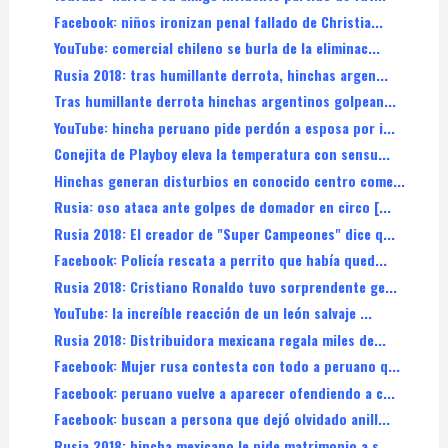
Facebook: niños ironizan penal fallado de Christia...
YouTube: comercial chileno se burla de la eliminac...
Rusia 2018: tras humillante derrota, hinchas argen...
Tras humillante derrota hinchas argentinos golpean...
YouTube: hincha peruano pide perdón a esposa por i...
Conejita de Playboy eleva la temperatura con sensu...
Hinchas generan disturbios en conocido centro come...
Rusia: oso ataca ante golpes de domador en circo [...
Rusia 2018: El creador de "Super Campeones" dice q...
Facebook: Policía rescata a perrito que había qued...
Rusia 2018: Cristiano Ronaldo tuvo sorprendente ge...
YouTube: la increíble reacción de un león salvaje ...
Rusia 2018: Distribuidora mexicana regala miles de...
Facebook: Mujer rusa contesta con todo a peruano q...
Facebook: peruano vuelve a aparecer ofendiendo a c...
Facebook: buscan a persona que dejó olvidado anill...
Rusia 2018: hincha mexicano le pide matrimonio a s...