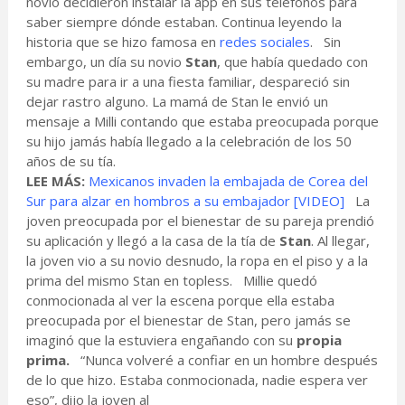
novio decidieron instalar la app en sus teléfonos para
saber siempre dónde estaban. Continua leyendo la
historia que se hizo famosa en
redes sociales
. Sin
embargo, un día su novio
Stan
, que había quedado con
su madre para ir a una fiesta familiar, despareció sin
dejar rastro alguno. La mamá de Stan le envió un
mensaje a Milli contando que estaba preocupada porque
su hijo jamás había llegado a la celebración de los 50
años de su tía.
LEE MÁS:
Mexicanos invaden la embajada de Corea del
Sur para alzar en hombros a su embajador [VIDEO]
La
joven preocupada por el bienestar de su pareja prendió
su aplicación y llegó a la casa de la tía de
Stan
. Al llegar,
la joven vio a su novio desnudo, la ropa en el piso y a la
prima del mismo Stan en topless. Millie quedó
conmocionada al ver la escena porque ella estaba
preocupada por el bienestar de Stan, pero jamás se
imaginó que la estuviera engañando con su
propia
prima.
“Nunca volveré a confiar en un hombre después
de lo que hizo. Estaba conmocionada, nadie espera ver
eso”, dijo la joven al