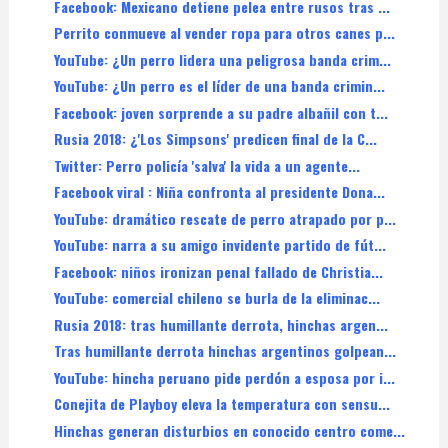
Facebook: Mexicano detiene pelea entre rusos tras ...
Perrito conmueve al vender ropa para otros canes p...
YouTube: ¿Un perro lidera una peligrosa banda crim...
YouTube: ¿Un perro es el líder de una banda crimin...
Facebook: joven sorprende a su padre albañil con t...
Rusia 2018: ¿'Los Simpsons' predicen final de la C...
Twitter: Perro policía 'salva' la vida a un agente...
Facebook viral : Niña confronta al presidente Dona...
YouTube: dramático rescate de perro atrapado por p...
YouTube: narra a su amigo invidente partido de fút...
Facebook: niños ironizan penal fallado de Christia...
YouTube: comercial chileno se burla de la eliminac...
Rusia 2018: tras humillante derrota, hinchas argen...
Tras humillante derrota hinchas argentinos golpean...
YouTube: hincha peruano pide perdón a esposa por i...
Conejita de Playboy eleva la temperatura con sensu...
Hinchas generan disturbios en conocido centro come...