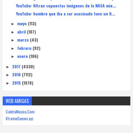
YouTube: filtran supuestas imágenes de la NASA mie...
YouTube: hombre que iba a ser asesinado tuvo un fi...
mayo
(113)
►
abril
(107)
►
marzo
(43)
►
febrero
(92)
►
enero
(106)
►
2017
(4330)
►
2016
(7112)
►
2015
(1978)
►
WEB AMIGAS
CaletaMusica.Com
XtremeGames.xyz