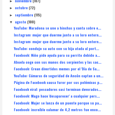
noviembre
(107)
►
octubre
(72)
►
septiembre
(115)
►
agosto
(100)
▼
YouTube: Maradona se une a hinchas y canta sobre e...
Instagram: mujer que duerme junto a su loro entern...
Instagram: mujer que duerme junto a su loro entern...
YouTube: condujo su auto con su hija atada al port...
Facebook: Niño pide ayuda para su perrito debido a...
Abuela coge con sus manos dos serpientes y las sac...
Facebook: Crean divertidos memes por el 'Día de Sa...
YouTube: Cámaras de seguridad de Ancón captan a un...
Página de Facebook causa furor por sus polémicas p...
Facebook viral: pescadores casi terminan devorados...
Facebook: Mago hace 'desaparecer' a cualquier pers...
Facebook: Mujer se lanza de un puente porque su pa...
Facebook: increíble calamar de 4,2 metros fue enco...