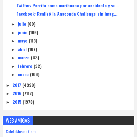
Twitter: Perrita come marihuana por accidente y su...
Facebook: Realizó la 'Anaconda Challenge' sin imag...
julio
(80)
►
junio
(106)
►
mayo
(113)
►
abril
(107)
►
marzo
(43)
►
febrero
(92)
►
enero
(106)
►
2017
(4330)
►
2016
(7112)
►
2015
(1978)
►
WEB AMIGAS
CaletaMusica.Com