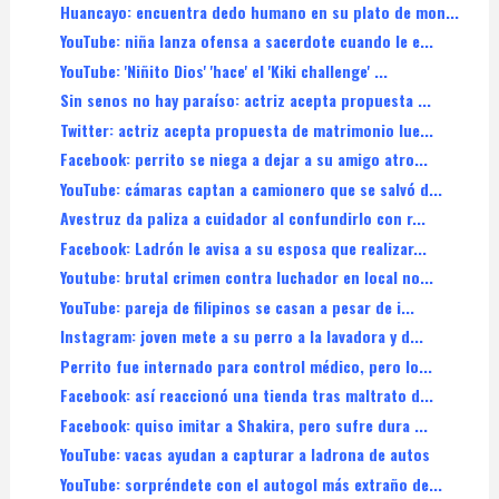
Huancayo: encuentra dedo humano en su plato de mon...
YouTube: niña lanza ofensa a sacerdote cuando le e...
YouTube: 'Niñito Dios' 'hace' el 'Kiki challenge' ...
Sin senos no hay paraíso: actriz acepta propuesta ...
Twitter: actriz acepta propuesta de matrimonio lue...
Facebook: perrito se niega a dejar a su amigo atro...
YouTube: cámaras captan a camionero que se salvó d...
Avestruz da paliza a cuidador al confundirlo con r...
Facebook: Ladrón le avisa a su esposa que realizar...
Youtube: brutal crimen contra luchador en local no...
YouTube: pareja de filipinos se casan a pesar de i...
Instagram: joven mete a su perro a la lavadora y d...
Perrito fue internado para control médico, pero lo...
Facebook: así reaccionó una tienda tras maltrato d...
Facebook: quiso imitar a Shakira, pero sufre dura ...
YouTube: vacas ayudan a capturar a ladrona de autos
YouTube: sorpréndete con el autogol más extraño de...