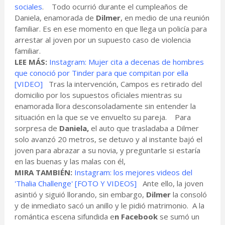
sociales
. Todo ocurrió durante el cumpleaños de
Daniela, enamorada de
Dilmer
, en medio de una reunión
familiar. Es en ese momento en que llega un policía para
arrestar al joven por un supuesto caso de violencia
familiar.
LEE MÁS:
Instagram: Mujer cita a decenas de hombres
que conoció por Tinder para que compitan por ella
[VIDEO]
Tras la intervención, Campos es retirado del
domicilio por los supuestos oficiales mientras su
enamorada llora desconsoladamente sin entender la
situación en la que se ve envuelto su pareja. Para
sorpresa de
Daniela,
el auto que trasladaba a Dilmer
solo avanzó 20 metros, se detuvo y al instante bajó el
joven para abrazar a su novia, y preguntarle si estaría
en las buenas y las malas con él,
MIRA TAMBIÉN:
Instagram: los mejores videos del
'Thalia Challenge' [FOTO Y VIDEOS]
Ante ello, la joven
asintió y siguió llorando, sin embargo,
Dilmer
la consoló
y de inmediato sacó un anillo y le pidió matrimonio. A la
romántica escena sifundida e
n Facebook
se sumó un