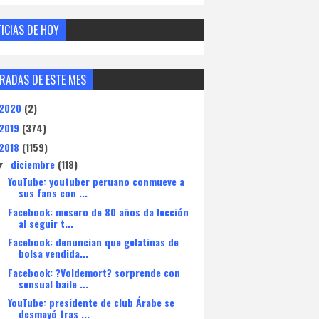
ICIAS DE HOY
RADAS DE ESTE MES
2020
(2)
2019
(374)
2018
(1159)
diciembre
(118)
▼
YouTube: youtuber peruano conmueve a
sus fans con ...
Facebook: mesero de 80 años da lección
al seguir t...
Facebook: denuncian que gelatinas de
bolsa vendida...
Facebook: ?Voldemort? sorprende con
sensual baile ...
YouTube: presidente de club Árabe se
desmayó tras ...