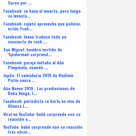
Surco por ...
Facebook: se hace el muerto, pero luego
se levanta...
Facebook: sujeto aprovecha que policías
están ?sub...
Facebook: Joven traduce todo un
concierto de rock ...
San Miguel: hombre vestido de
'Spiderman' sorprend...
Facebook: pareja imitaba al dúo
Pimpinela, cuando ...
Japón: El calendario 2019 de Vladimir
Putín causa ...
Año Nuevo 2019 : Las predicciones de
Baba Vanga, l...
Facebook: periodista se burla en vivo de
Alianza L...
Viral en YouTube: bebé sorprende con su
reacción a...
YouTube: bebé sorprende con su reacción
tras obser...