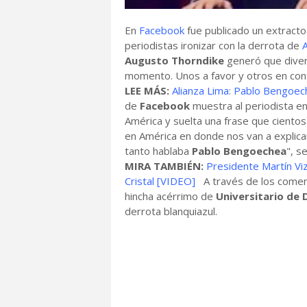
En
Facebook
fue publicado un extracto
periodistas ironizar con la derrota de
A
Augusto Thorndike
generó que dive
momento. Unos a favor y otros en cont
LEE MÁS:
Alianza Lima: Pablo Bengoech
de
Facebook
muestra al periodista e
América y suelta una frase que cient
en América en donde nos van a explicar 
tanto hablaba
Pablo Bengoechea
", s
MIRA TAMBIÉN:
Presidente Martín Viz
Cristal [VIDEO]
A través de los comen
hincha acérrimo de
Universitario de
derrota blanquiazul.