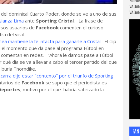
Nuevos
VAGAN
VAGANC
 del dominical Cuarto Poder, donde se ve a uno de sus
lianza Lima
ante
Sporting Cristal
. La frase de
rsos usuarios de
Facebook
comenten el curioso
ra del viral.
ea mantiene la fe intacta para ganarle a Cristal
El clip
n el momento que da pase al programa Fútbol en
os comentan en redes. "Ahora le damos pase a Fútbol
qué día se va a llevar a cabo el tercer partido del que
e burla Thorndike.
carra dijo estar "contento" por el triunfo de Sporting
tarios de
Facebook
se supo que el periodista es
 Deportes
, motivo por el que habría satirizado la
FAN