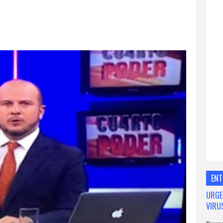
ENT
URGE
VIRU