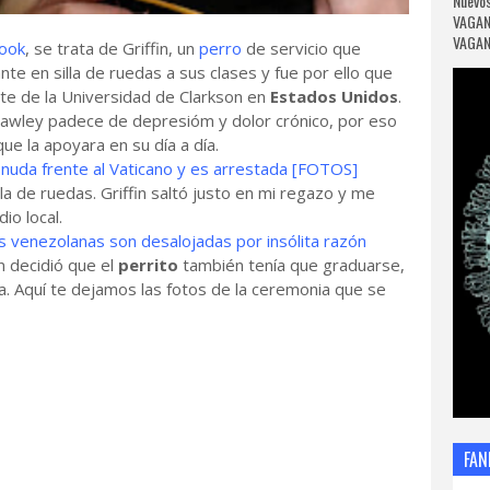
Nuevos
VAGAN
VAGANC
ook
, se trata de Griffin, un
perro
de servicio que
te en silla de ruedas a sus clases y fue por ello que
rte de la Universidad de Clarkson en
Estados Unidos
.
Hawley padece de depresióm y dolor crónico, por eso
que la apoyara en su día a día.
uda frente al Vaticano y es arrestada [FOTOS]
la de ruedas. Griffin saltó justo en mi regazo y me
dio local.
 venezolanas son desalojadas por insólita razón
n decidió que el
perrito
también tenía que graduarse,
. Aquí te dejamos las fotos de la ceremonia que se
FAN