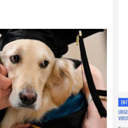
ENT
URGE
VIRU