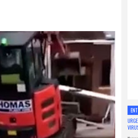
ENT
URGE
VIRU