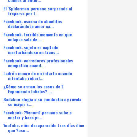
Comics al enter...
El 'Spiderman' peruano sorprende al
treparse por l...
Facebook: escena de abuelitos
declarándose amor ca...
Facebook: terrible momento en que
colapsa sala de ...
Facebook: sujeto es captado
masturbándose en trans...
Facebook: corredores profesionales
competían cuand...
Ladrón muere de un infarto cuando
intentaba robarl...
¿Cómo se arman los casos de ?
Exponiendo Infieles? ...
Badabun elogia a su conductora y revela
su mayor s...
Facebook: ?Venom? peruano sube a
custer y hace pi...
YouTube: niño desaparecido tres días dice
que ?oso...