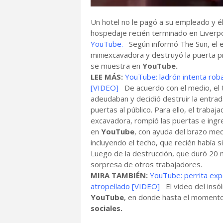
Un hotel no le pagó a su empleado y él
hospedaje recién terminado en Liverpool
YouTube.
Según informó The Sun, el e
miniexcavadora y destruyó la puerta pr
se muestra en
YouTube.
LEE MÁS:
YouTube: ladrón intenta roba
[VIDEO]
De acuerdo con el medio, el tr
adeudaban y decidió destruir la entrad
puertas al público. Para ello, el trabaj
excavadora, rompió las puertas e ingr
en
YouTube
, con ayuda del brazo mec
incluyendo el techo, que recién había 
Luego de la destrucción, que duró 20 mi
sorpresa de otros trabajadores.
MIRA TAMBIÉN:
YouTube: perrita expo
atropellado [VIDEO]
El video del insól
YouTube
, en donde hasta el momento
sociales.