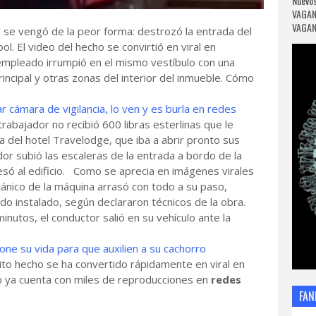
Nuevos
VAGAN
VAGANC
 se vengó de la peor forma: destrozó la entrada del
. El video del hecho se convirtió en viral en
mpleado irrumpió en el mismo vestíbulo con una
incipal y otras zonas del interior del inmueble. Cómo
r cámara de vigilancia, lo ven y es burla en redes
abajador no recibió 600 libras esterlinas que le
a del hotel Travelodge, que iba a abrir pronto sus
ador subió las escaleras de la entrada a bordo de la
esó al edificio. Como se aprecia en imágenes virales
ánico de la máquina arrasó con todo a su paso,
sido instalado, según declararon técnicos de la obra.
nutos, el conductor salió en su vehículo ante la
ne su vida para que auxilien a su cachorro
ito hecho se ha convertido rápidamente en viral en
 ya cuenta con miles de reproducciones en
redes
FAN