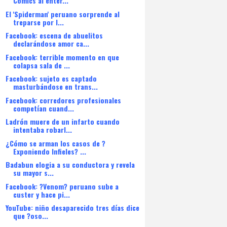
Comics al enter...
El 'Spiderman' peruano sorprende al
treparse por l...
Facebook: escena de abuelitos
declarándose amor ca...
Facebook: terrible momento en que
colapsa sala de ...
Facebook: sujeto es captado
masturbándose en trans...
Facebook: corredores profesionales
competían cuand...
Ladrón muere de un infarto cuando
intentaba robarl...
¿Cómo se arman los casos de ?
Exponiendo Infieles? ...
Badabun elogia a su conductora y revela
su mayor s...
Facebook: ?Venom? peruano sube a
custer y hace pi...
YouTube: niño desaparecido tres días dice
que ?oso...