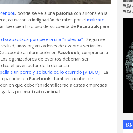
Nuevos
VAGAN
VAGANC
acebook
, donde se ve a una
paloma
con silicona en la
o, causaron la indignación de miles por el
maltrato
lar fue quien hizo uso de su cuenta de
Facebook
para
ta discapacitada porque era una “molestia”
Según se
realizó, unos organizadores de eventos serían los
De acuerdo a información en
Facebook
, comprarían a
 "Los oganizadores de eventos deberian ser
dice el joven autor de la denuncia.
ella a un perro y se burla de lo ocurrido [VIDEO]
La
compartidos en
Facebook
. También cientos de
iden en que deberían identificarse a estas empresas
igarlas por
maltrato animal
.
FAN