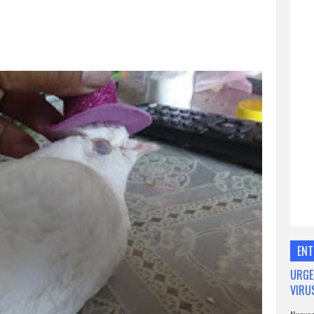
ENT
URGE
VIRU