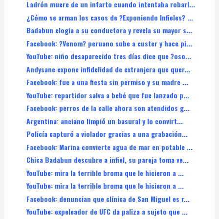
Ladrón muere de un infarto cuando intentaba robarl...
¿Cómo se arman los casos de ?Exponiendo Infieles? ...
Badabun elogia a su conductora y revela su mayor s...
Facebook: ?Venom? peruano sube a custer y hace pi...
YouTube: niño desaparecido tres días dice que ?oso...
Andysane expone infidelidad de extranjera que quer...
Facebook: fue a una fiesta sin permiso y su madre ...
YouTube: repartidor salva a bebé que fue lanzado p...
Facebook: perros de la calle ahora son atendidos g...
Argentina: anciano limpió un basural y lo convirt...
Policía capturó a violador gracias a una grabación...
Facebook: Marina convierte agua de mar en potable ...
Chica Badabun descubre a infiel, su pareja toma ve...
YouTube: mira la terrible broma que le hicieron a ...
YouTube: mira la terrible broma que le hicieron a ...
Facebook: denuncian que clínica de San Miguel es r...
YouTube: expeleador de UFC da paliza a sujeto que ...