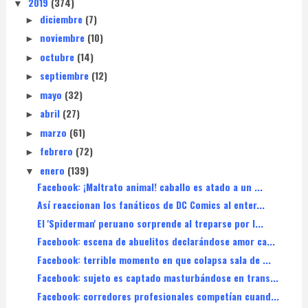
2019
(374)
▼
diciembre
(7)
►
noviembre
(10)
►
octubre
(14)
►
septiembre
(12)
►
mayo
(32)
►
abril
(27)
►
marzo
(61)
►
febrero
(72)
►
enero
(139)
▼
Facebook: ¡Maltrato animal! caballo es atado a un ...
Así reaccionan los fanáticos de DC Comics al enter...
El 'Spiderman' peruano sorprende al treparse por l...
Facebook: escena de abuelitos declarándose amor ca...
Facebook: terrible momento en que colapsa sala de ...
Facebook: sujeto es captado masturbándose en trans...
Facebook: corredores profesionales competían cuand...