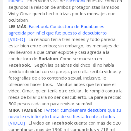
infieles.
En el video viral de
Facebook
muestra cómo en
segundos la relación de ambos protagonistas llamados
Vivi y Omar queda hecho trizas por los mensajes que
ocultaban.
LEE MÁS:
Facebook: Conductora de Badabun es
agredida por infiel que fue puesto al descubierto
[VIDEO]
La relación tenía tres meses y todo parecía
estar bien entre ambos; sin embargo, los mensajes de
Vivi llevaron a que Omar explote y casi agreda a la
conductora de
Badabun
. Como se muestra en
Facebook.
Según las palabras del chico, él no había
tenido intimidad con su pareja, pero ella recibía videos y
fotografías de alto contenido sexual. Inclusive, le
ofrecieron hacer trios. Minutos antes que termine el
video, Omar, quien tenía otro celular, lo rompió contra la
mesa de billar para no ser descubierto. La pareja recibió
500 pesos cada uno para revisar su móvil.
MIRA TAMBIÉN:
Twitter: cumpleañera descubre que su
novio le es infiel y lo bota de su fiesta frente a todos
[VIDEO]
El video en
Facebook
cuenta con más de 520
comentarios, más de 1960 mil compartidos y 718 mil