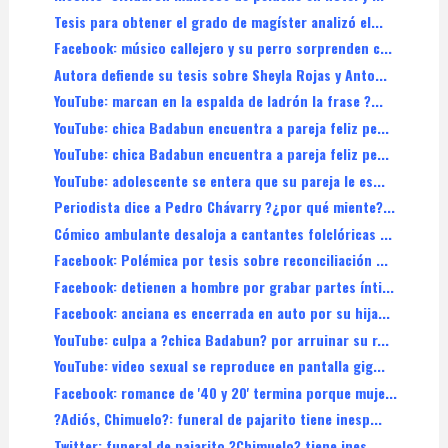
Tesis para obtener el grado de magíster analizó el...
Facebook: músico callejero y su perro sorprenden c...
Autora defiende su tesis sobre Sheyla Rojas y Anto...
YouTube: marcan en la espalda de ladrón la frase ?...
YouTube: chica Badabun encuentra a pareja feliz pe...
YouTube: chica Badabun encuentra a pareja feliz pe...
YouTube: adolescente se entera que su pareja le es...
Periodista dice a Pedro Chávarry ?¿por qué miente?...
Cómico ambulante desaloja a cantantes folclóricas ...
Facebook: Polémica por tesis sobre reconciliación ...
Facebook: detienen a hombre por grabar partes ínti...
Facebook: anciana es encerrada en auto por su hija...
YouTube: culpa a ?chica Badabun? por arruinar su r...
YouTube: video sexual se reproduce en pantalla gig...
Facebook: romance de '40 y 20' termina porque muje...
?Adiós, Chimuelo?: funeral de pajarito tiene inesp...
Twitter: funeral de pajarito ?Chimuelo? tiene ines...