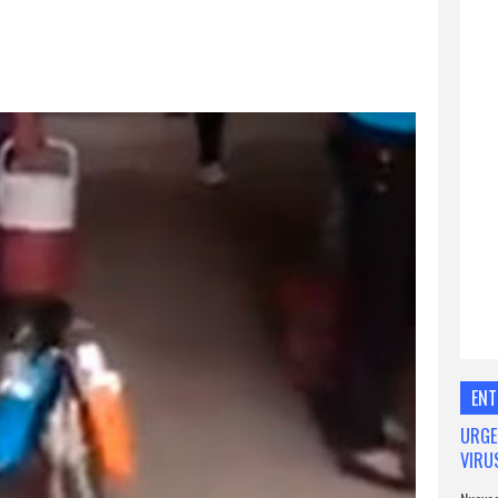
ENT
URGE
VIRU