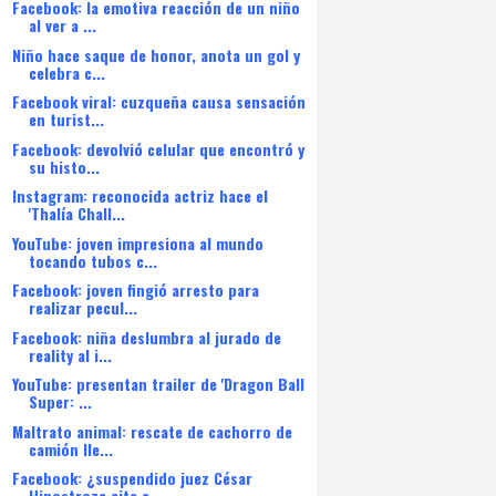
Facebook: la emotiva reacción de un niño
al ver a ...
Niño hace saque de honor, anota un gol y
celebra c...
Facebook viral: cuzqueña causa sensación
en turist...
Facebook: devolvió celular que encontró y
su histo...
Instagram: reconocida actriz hace el
'Thalía Chall...
YouTube: joven impresiona al mundo
tocando tubos c...
Facebook: joven fingió arresto para
realizar pecul...
Facebook: niña deslumbra al jurado de
reality al i...
YouTube: presentan trailer de 'Dragon Ball
Super: ...
Maltrato animal: rescate de cachorro de
camión lle...
Facebook: ¿suspendido juez César
Hinostroza cita a...