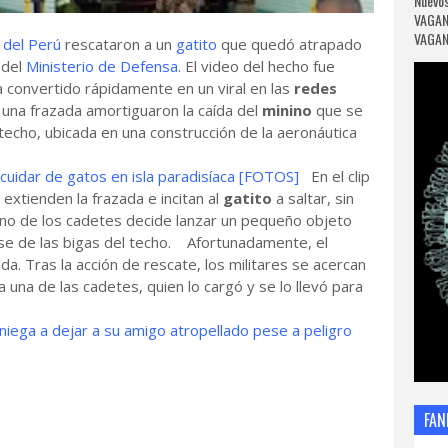
Nuevos
VAGAN
VAGANC
o del Perú
rescataron a un
gatito
que quedó atrapado
 del
Ministerio de Defensa
. El video del hecho fue
a convertido rápidamente en un viral en las
redes
na frazada amortiguaron la caída del
minino
que se
techo, ubicada en una construcción de la aeronáutica
 cuidar de gatos en isla paradisíaca [FOTOS]
En el clip
extienden la frazada e incitan al
gatito
a saltar, sin
no de los cadetes decide lanzar un pequeño objeto
rse de las bigas del techo. Afortunadamente, el
a. Tras la acción de rescate, los militares se acercan
 una de las cadetes, quien lo cargó y se lo llevó para
niega a dejar a su amigo atropellado pese a peligro
FAN