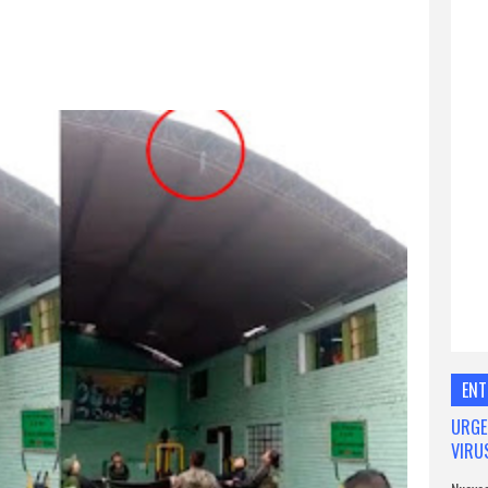
ENT
URGE
VIRU