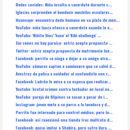
Redes sociales: Niña insulta a sacerdote durante s...
Iglesias sorprenden al bendecir mochilas escolares...
Huancayo: encuentra dedo humano en su plato de mon...
YouTube: niña lanza ofensa a sacerdote cuando le e...
YouTube: 'Niñito Dios' 'hace' el 'Kiki challenge' ...
Sin senos no hay paraíso: actriz acepta propuesta ...
Twitter: actriz acepta propuesta de matrimonio lue...
Facebook: perrito se niega a dejar a su amigo atro...
YouTube: cámaras captan a camionero que se salvó d...
Avestruz da paliza a cuidador al confundirlo con r...
Facebook: Ladrón le avisa a su esposa que realizar...
Youtube: brutal crimen contra luchador en local no...
YouTube: pareja de filipinos se casan a pesar de i...
Instagram: joven mete a su perro a la lavadora y d...
Perrito fue internado para control médico, pero lo...
Facebook: así reaccionó una tienda tras maltrato d...
Facebook: quiso imitar a Shakira, pero sufre dura ...