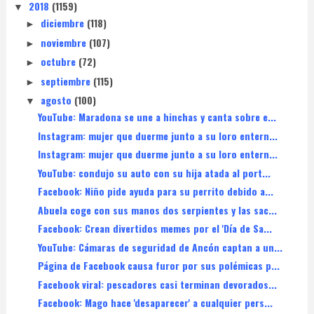
2018
(1159)
▼
diciembre
(118)
►
noviembre
(107)
►
octubre
(72)
►
septiembre
(115)
►
agosto
(100)
▼
YouTube: Maradona se une a hinchas y canta sobre e...
Instagram: mujer que duerme junto a su loro entern...
Instagram: mujer que duerme junto a su loro entern...
YouTube: condujo su auto con su hija atada al port...
Facebook: Niño pide ayuda para su perrito debido a...
Abuela coge con sus manos dos serpientes y las sac...
Facebook: Crean divertidos memes por el 'Día de Sa...
YouTube: Cámaras de seguridad de Ancón captan a un...
Página de Facebook causa furor por sus polémicas p...
Facebook viral: pescadores casi terminan devorados...
Facebook: Mago hace 'desaparecer' a cualquier pers...