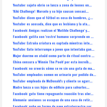
Youtube: sujeto ebrio se lanza a zona de leones en...
'Kiki Challenge': Marcelo y su hijo causan sensaci...
YouTube: dicen que el fútbol es cosa de hombres, ¿...
Youtube: es acosada, dice que es lesbiana y la ata...
Facebook: Amigas realizan el 'Matilde Challenge' y...
Facebook: gatita con 'rostro' humano sorprende en ...
YouTube: Extraña criatura es captada mientras inte...
YouTube: Gato interrumpe a joven que intentaba gan...
Mujer duerme en ataúd como parte de ritual contra ...
China censura a 'Winnie The Pooh' por esta increíb...
Facebook: no creerás cómo se ve sin una gota de ma...
YouTube: empleados comen en urinario por pedido de...
YouTube: empleada de McDonald's y cliente se agarr...
Madre lanza a sus hijos de edificio para salvarlos...
Facebook: gato tiene repugnante reacción tras oler...
Alemania: ancianos se escapan de una casa de retir...
Facebook: nube en forma de nave extraterrestre sor...