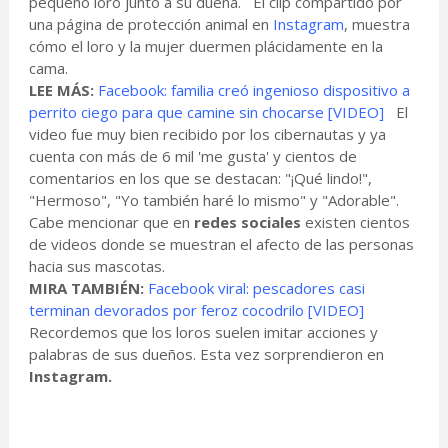
pequeño loro junto a su dueña. El clip compartido por
una página de protección animal en
Instagram
, muestra
cómo el loro y la mujer duermen plácidamente en la
cama.
LEE MÁS:
Facebook: familia creó ingenioso dispositivo a
perrito ciego para que camine sin chocarse [VIDEO]
El
video fue muy bien recibido por los cibernautas y ya
cuenta con más de 6 mil 'me gusta' y cientos de
comentarios en los que se destacan: "¡Qué lindo!",
"Hermoso", "Yo también haré lo mismo" y "Adorable".
Cabe mencionar que en
redes sociales
existen cientos
de videos donde se muestran el afecto de las personas
hacia sus mascotas.
MIRA TAMBIÉN:
Facebook viral: pescadores casi
terminan devorados por feroz cocodrilo [VIDEO]
Recordemos que los loros suelen imitar acciones y
palabras de sus dueños. Esta vez sorprendieron en
Instagram.