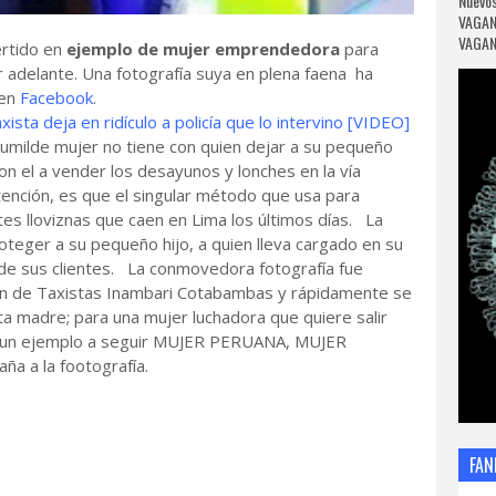
Nuevos
VAGAN
VAGANC
rtido en
ejemplo de mujer emprendedora
para
ir adelante. Una fotografía suya en plena faena ha
 en
Facebook
.
ista deja en ridículo a policía que lo intervino [VIDEO]
humilde mujer no tiene con quien dejar a su pequeño
on el a vender los desayunos y lonches en la vía
tención, es que el singular método que usa para
es lloviznas que caen en Lima los últimos días. La
teger a su pequeño hijo, a quien lleva cargado en su
de sus clientes. La conmovedora fotografía fue
ión de Taxistas Inambari Cotabambas y rápidamente se
ta madre; para una mujer luchadora que quiere salir
.. un ejemplo a seguir MUJER PERUANA, MUJER
a a la footografía.
FAN