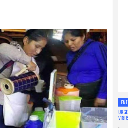
ENT
URGE
VIRU