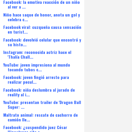
Facebook: la emotiva reacción de un niño
al ver a ...
Niño hace saque de honor, anota un gol y
celebra c...
Facebook viral: cuzqueña causa sensación
en turist...
Facebook: devolvió celular que encontró y
su histo...
Instagram: reconocida actriz hace el
'Thalía Chall...
YouTube: joven impresiona al mundo
tocando tubos c...
Facebook: joven fingió arresto para
realizar pecul...
Facebook: niña deslumbra al jurado de
reality al i...
YouTube: presentan trailer de 'Dragon Ball
Super: ...
Maltrato animal: rescate de cachorro de
camión lle...
Facebook: ¿suspendido juez César
Hinostroza cita a...