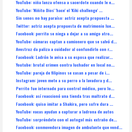
YouTube: niña lanza ofensa a sacerdote cuando le e...
YouTube: 'Niñito Dios' 'hace' el 'Kiki challenge' ...
Sin senos no hay paraíso: actriz acepta propuesta ...
Twitter: actriz acepta propuesta de matrimonio lue...
Facebook: perrito se niega a dejar a su amigo atro...
YouTube: cámaras captan a camionero que se salvó d...
Avestruz da paliza a cuidador al confundirlo con r...
Facebook: Ladrón le avisa a su esposa que realizar...
Youtube: brutal crimen contra luchador en local no...
YouTube: pareja de filipinos se casan a pesar de i...
Instagram: joven mete a su perro a la lavadora y d...
Perrito fue internado para control médico, pero lo...
Facebook: así reaccionó una tienda tras maltrato d...
Facebook: quiso imitar a Shakira, pero sufre dura ...
YouTube: vacas ayudan a capturar a ladrona de autos
YouTube: sorpréndete con el autogol más extraño de...
Facebook: conmovedora imagen de ambulante que vend...