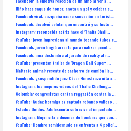
Facebook: la emotiva reacción de un niño al ver a ...
Niño hace saque de honor, anota un gol y celebra c...
Facebook viral: cuzqueña causa sensación en turist...
Facebook: devolvió celular que encontró y su histo...
Instagram: reconocida actriz hace el 'Thalía Chall...
YouTube: joven impresiona al mundo tocando tubos c...
Facebook: joven fingió arresto para realizar pecul...
Facebook: niña deslumbra al jurado de reality al i...
YouTube: presentan trailer de 'Dragon Ball Super: ...
Maltrato animal: rescate de cachorro de camión lle...
Facebook: ¿suspendido juez César Hinostroza cita a...
Instagram: los mejores videos del 'Thalia Challeng...
Colombia: congresistas cantan reggaetón contra la ...
YouTube: Audaz hormiga es captada robando valioso ...
Estados Unidos: Adolescente sobrevive al impactado...
Instagram: Mujer cita a decenas de hombres que con...
YouTube: Hombre semidesnudo se enfrenta a 4 policí...