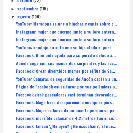
octubre
(72)
►
septiembre
(115)
►
agosto
(100)
▼
YouTube: Maradona se une a hinchas y canta sobre e...
Instagram: mujer que duerme junto a su loro entern...
Instagram: mujer que duerme junto a su loro entern...
YouTube: condujo su auto con su hija atada al port...
Facebook: Niño pide ayuda para su perrito debido a...
Abuela coge con sus manos dos serpientes y las sac...
Facebook: Crean divertidos memes por el 'Día de Sa...
YouTube: Cámaras de seguridad de Ancón captan a un...
Página de Facebook causa furor por sus polémicas p...
Facebook viral: pescadores casi terminan devorados...
Facebook: Mago hace 'desaparecer' a cualquier pers...
Facebook: Mujer se lanza de un puente porque su pa...
Facebook: increíble calamar de 4,2 metros fue enco...
Facebook: lanzan '¿Me oyen? ¿Me escuchan?', el nue...