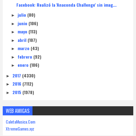
Facebook: Realizó la 'Anaconda Challenge' sin imag...
julio
(80)
►
junio
(106)
►
mayo
(113)
►
abril
(107)
►
marzo
(43)
►
febrero
(92)
►
enero
(106)
►
2017
(4330)
►
2016
(7112)
►
2015
(1978)
►
WEB AMIGAS
CaletaMusica.Com
XtremeGames.xyz