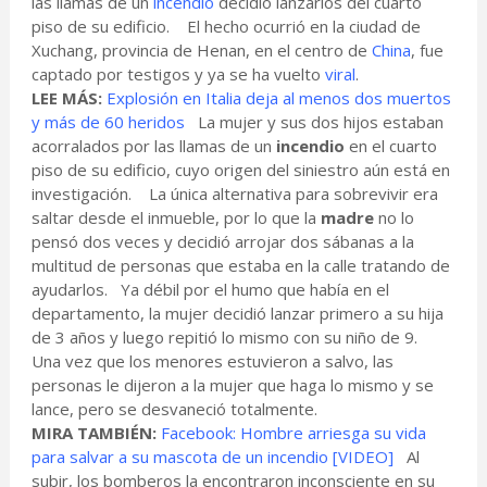
las llamas de un
incendio
decidió lanzarlos del cuarto
piso de su edificio. El hecho ocurrió en la ciudad de
Xuchang, provincia de Henan, en el centro de
China
, fue
captado por testigos y ya se ha vuelto
viral
.
LEE MÁS:
Explosión en Italia deja al menos dos muertos
y más de 60 heridos
La mujer y sus dos hijos estaban
acorralados por las llamas de un
incendio
en el cuarto
piso de su edificio, cuyo origen del siniestro aún está en
investigación. La única alternativa para sobrevivir era
saltar desde el inmueble, por lo que la
madre
no lo
pensó dos veces y decidió arrojar dos sábanas a la
multitud de personas que estaba en la calle tratando de
ayudarlos. Ya débil por el humo que había en el
departamento, la mujer decidió lanzar primero a su hija
de 3 años y luego repitió lo mismo con su niño de 9.
Una vez que los menores estuvieron a salvo, las
personas le dijeron a la mujer que haga lo mismo y se
lance, pero se desvaneció totalmente.
MIRA TAMBIÉN:
Facebook: Hombre arriesga su vida
para salvar a su mascota de un incendio [VIDEO]
Al
subir, los bomberos la encontraron inconsciente en su