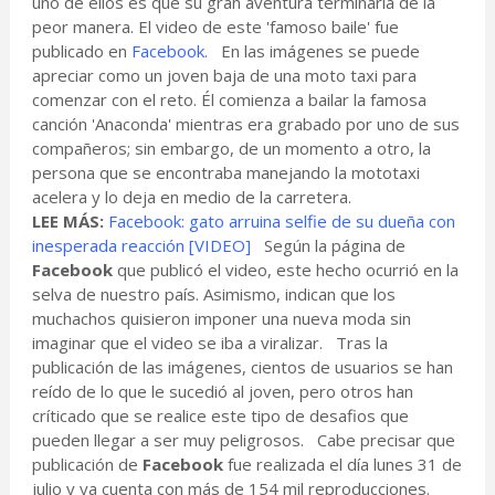
uno de ellos es que su gran aventura terminaría de la
peor manera. El video de este 'famoso baile' fue
publicado en
Facebook.
En las imágenes se puede
apreciar como un joven baja de una moto taxi para
comenzar con el reto. Él comienza a bailar la famosa
canción 'Anaconda' mientras era grabado por uno de sus
compañeros; sin embargo, de un momento a otro, la
persona que se encontraba manejando la mototaxi
acelera y lo deja en medio de la carretera.
LEE MÁS:
Facebook: gato arruina selfie de su dueña con
inesperada reacción [VIDEO]
Según la página de
Facebook
que publicó el video, este hecho ocurrió en la
selva de nuestro país. Asimismo, indican que los
muchachos quisieron imponer una nueva moda sin
imaginar que el video se iba a viralizar. Tras la
publicación de las imágenes, cientos de usuarios se han
reído de lo que le sucedió al joven, pero otros han
críticado que se realice este tipo de desafios que
pueden llegar a ser muy peligrosos. Cabe precisar que
publicación de
Facebook
fue realizada el día lunes 31 de
julio y ya cuenta con más de 154 mil reproducciones.