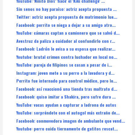
YouTube: 'Niñito Dios' 'hace' el 'Kiki challenge' ...
Sin senos no hay paraíso: actriz acepta propuesta ...
Twitter: actriz acepta propuesta de matrimonio lue...
Facebook: perrito se niega a dejar a su amigo atro...
YouTube: cámaras captan a camionero que se salvó d...
Avestruz da paliza a cuidador al confundirlo con r...
Facebook: Ladrón le avisa a su esposa que realizar...
Youtube: brutal crimen contra luchador en local no...
YouTube: pareja de filipinos se casan a pesar de i...
Instagram: joven mete a su perro a la lavadora y d...
Perrito fue internado para control médico, pero lo...
Facebook: así reaccionó una tienda tras maltrato d...
Facebook: quiso imitar a Shakira, pero sufre dura ...
YouTube: vacas ayudan a capturar a ladrona de autos
YouTube: sorpréndete con el autogol más extraño de...
Facebook: conmovedora imagen de ambulante que vend...
Youtube: perro cuida tiernamente de gatitos rescat...