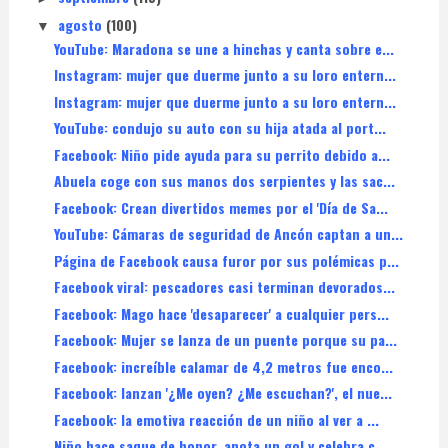
agosto
(100)
▼
YouTube: Maradona se une a hinchas y canta sobre e...
Instagram: mujer que duerme junto a su loro entern...
Instagram: mujer que duerme junto a su loro entern...
YouTube: condujo su auto con su hija atada al port...
Facebook: Niño pide ayuda para su perrito debido a...
Abuela coge con sus manos dos serpientes y las sac...
Facebook: Crean divertidos memes por el 'Día de Sa...
YouTube: Cámaras de seguridad de Ancón captan a un...
Página de Facebook causa furor por sus polémicas p...
Facebook viral: pescadores casi terminan devorados...
Facebook: Mago hace 'desaparecer' a cualquier pers...
Facebook: Mujer se lanza de un puente porque su pa...
Facebook: increíble calamar de 4,2 metros fue enco...
Facebook: lanzan '¿Me oyen? ¿Me escuchan?', el nue...
Facebook: la emotiva reacción de un niño al ver a ...
Niño hace saque de honor, anota un gol y celebra c...