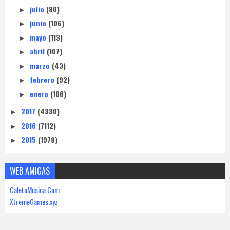
julio
(80)
►
junio
(106)
►
mayo
(113)
►
abril
(107)
►
marzo
(43)
►
febrero
(92)
►
enero
(106)
►
2017
(4330)
►
2016
(7112)
►
2015
(1978)
►
WEB AMIGAS
CaletaMusica.Com
XtremeGames.xyz