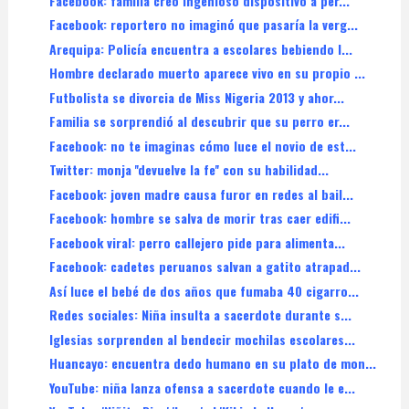
Facebook: familia creo ingenioso dispositivo a per...
Facebook: reportero no imaginó que pasaría la verg...
Arequipa: Policía encuentra a escolares bebiendo l...
Hombre declarado muerto aparece vivo en su propio ...
Futbolista se divorcia de Miss Nigeria 2013 y ahor...
Familia se sorprendió al descubrir que su perro er...
Facebook: no te imaginas cómo luce el novio de est...
Twitter: monja ''devuelve la fe'' con su habilidad...
Facebook: joven madre causa furor en redes al bail...
Facebook: hombre se salva de morir tras caer edifi...
Facebook viral: perro callejero pide para alimenta...
Facebook: cadetes peruanos salvan a gatito atrapad...
Así luce el bebé de dos años que fumaba 40 cigarro...
Redes sociales: Niña insulta a sacerdote durante s...
Iglesias sorprenden al bendecir mochilas escolares...
Huancayo: encuentra dedo humano en su plato de mon...
YouTube: niña lanza ofensa a sacerdote cuando le e...