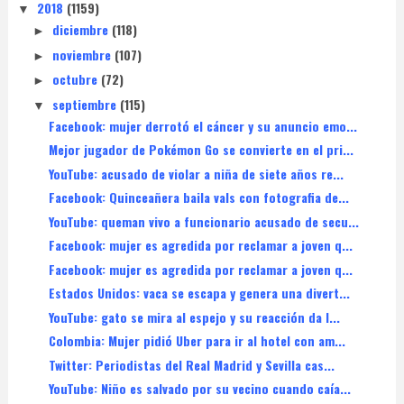
2018
(1159)
▼
diciembre
(118)
►
noviembre
(107)
►
octubre
(72)
►
septiembre
(115)
▼
Facebook: mujer derrotó el cáncer y su anuncio emo...
Mejor jugador de Pokémon Go se convierte en el pri...
YouTube: acusado de violar a niña de siete años re...
Facebook: Quinceañera baila vals con fotografia de...
YouTube: queman vivo a funcionario acusado de secu...
Facebook: mujer es agredida por reclamar a joven q...
Facebook: mujer es agredida por reclamar a joven q...
Estados Unidos: vaca se escapa y genera una divert...
YouTube: gato se mira al espejo y su reacción da l...
Colombia: Mujer pidió Uber para ir al hotel con am...
Twitter: Periodistas del Real Madrid y Sevilla cas...
YouTube: Niño es salvado por su vecino cuando caía...