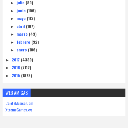
julio
(80)
►
junio
(106)
►
mayo
(113)
►
abril
(107)
►
marzo
(43)
►
febrero
(92)
►
enero
(106)
►
2017
(4330)
►
2016
(7112)
►
2015
(1978)
►
WEB AMIGAS
CaletaMusica.Com
XtremeGames.xyz