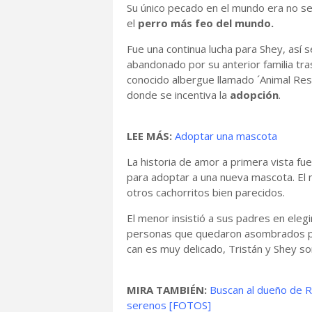
Su único pecado en el mundo era no s
el
perro más feo del mundo.
Fue una continua lucha para Shey, así s
abandonado por su anterior familia tr
conocido albergue llamado ´Animal Re
donde se incentiva la
adopción
.
LEE MÁS:
Adoptar una mascota
La historia de amor a primera vista fue
para adoptar a una nueva mascota. El 
otros cachorritos bien parecidos.
El menor insistió a sus padres en eleg
personas que quedaron asombrados por 
can es muy delicado, Tristán y Shey s
MIRA TAMBIÉN:
Buscan al dueño de Ro
serenos [FOTOS]