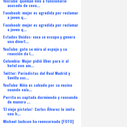
YouTube: queman vivo a funcionario
acusado de secu...
Facebook: mujer es agredida por reclamar
a joven q...
Facebook: mujer es agredida por reclamar
a joven q...
Estados Unidos: vaca se escapa y genera
una divert...
YouTube: gato se mira al espejo y su
reacción da l...
Colombia: Mujer pidió Uber para ir al
hotel con am...
Twitter: Periodistas del Real Madrid y
Sevilla cas...
YouTube: Niño es salvado por su vecino
cuando caía...
Perrita es captada durmiendo y roncando
de manera ...
'El viejo pistolas': Carlos Álvarez lo imita
con h...
Michael Jackson ha reencarnado [FOTO]