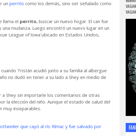
Nuevos
er un
perrito
como los demás, sino ser señalado como
VAGAN
VAGANC
e llama el
perrito
, buscar un nuevo hogar. El can fue
as una mudanza. Luego encontró un nuevo lugar en un
scue League of lowa´ubicado en Estados Unidos,
 cuando Tristán acudió junto a su familia al albergue
niño no dudó en tener a su lado a Shey en medio de
ir a Shey sin importarle los comentarios de otras
la elección del niño. Aunque el estado de salud del
on muy inseparables.
ttweiler que cayó al río Rímac y fue salvado por
FAN