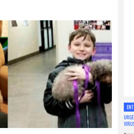
ENT
URGE
VIRU